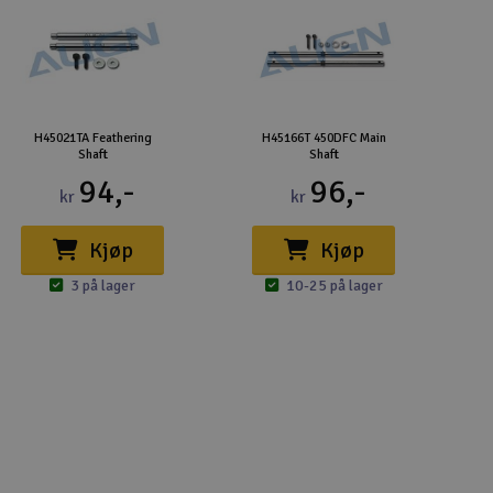
H45021TA Feathering
H45166T 450DFC Main
Shaft
Shaft
94,-
96,-
kr
kr
Kjøp
Kjøp
3 på lager
10-25 på lager