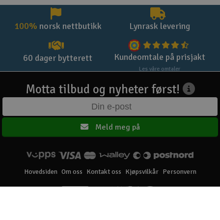
100%
norsk nettbutikk
Lynrask levering
Kundeomtale på prisjakt
60 dager bytterett
Les våre omtaler
Motta tilbud og nyheter først!
Meld meg på
Hovedsiden
Om oss
Kontakt oss
Kjøpsvilkår
Personvern
Elefun AS © 2003 - 2026