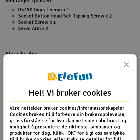
Medfølger i pakken
DS450 Digital Servo x 1
Socket Button Head Self Tapping Screw x 2
Socket Screw x 1
Servo Arm x 2
Flere detaljer
×
Del av PartFinder
Align T-Rex 450LP :: Komplett
Helipakke
Produktanmeldelser
Hei! Vi bruker cookies
Våre nettsider bruker cookies/informasjonskapsler.
Align DS450 HV Digital Servo 4.0kg/0.05s
Cookies brukes til å forbedre din brukeropplevelse,
gi oss forståelse for hvordan nettsiden blir brukt og
22.11.2019 av Roar119
mulighet å presentere de riktigste kampanjer og
Rå sterk liten sak. Har montert dem på på en VQ
produkter for deg. Klikk "OK" for å gi oss samtykke
til å bruke cookies, eller trykk se detaljer for full