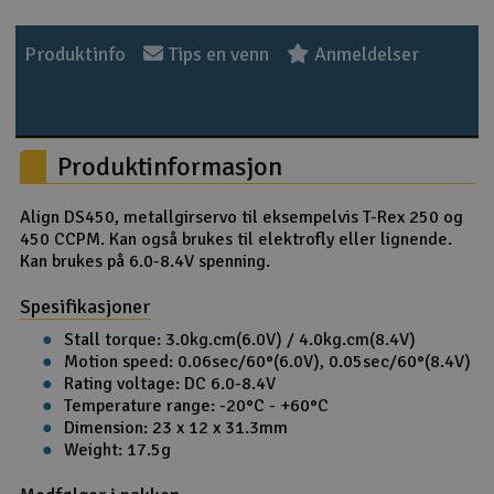
Outlet
Produktinfo
Tips en venn
Anmeldelser
Radioutstyr
Raketter
Produktinformasjon
Smarthjem, lek & hobby
Align DS450, metallgirservo til eksempelvis T-Rex 250 og
450 CCPM. Kan også brukes til elektrofly eller lignende.
Solenergi
Kan brukes på 6.0-8.4V spenning.
H
Spesifikasjoner
Sparkesykler & elkjøretøy
Du
Stall torque: 3.0kg.cm(6.0V) / 4.0kg.cm(8.4V)
Vi
Motion speed: 0.06sec/60°(6.0V), 0.05sec/60°(8.4V)
Verktøy, utstyr & tilbehør
Rating voltage: DC 6.0-8.4V
Temperature range: -20°C - +60°C
Gavekort
Dimension: 23 x 12 x 31.3mm
Weight: 17.5g