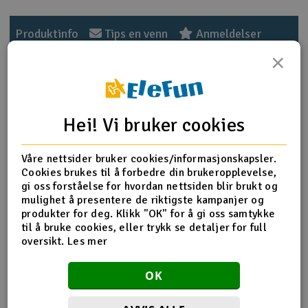
Outlet
Produktinfo
Tips en venn
Anmeldelser
×
Radioutstyr
Raketter
Produktinformasjon
Hei! Vi bruker cookies
Smarthjem, lek & hobby
Use for T-REX 450 L / Plus / Sport / Pro.
Must with:F4-8Thrust Bearing(H45R002XXW).
Våre nettsider bruker cookies/informasjonskapsler.
Solenergi
H
Cookies brukes til å forbedre din brukeropplevelse,
gi oss forståelse for hvordan nettsiden blir brukt og
Feathering shaft x 2
Sparkesykler & elkjøretøy
mulighet å presentere de riktigste kampanjer og
Du
Washer x 4(2.6x5.8x0.6mm)
produkter for deg. Klikk "OK" for å gi oss samtykke
Vi
Socket screw-black x 4(M2.5x6mm)
til å bruke cookies, eller trykk se detaljer for full
Verktøy, utstyr & tilbehør
oversikt.
Les mer
Gavekort
Flere detaljer
OK
Produktet er
Reservedeler Align T-Rex 450 Pro
forbundet med
Align