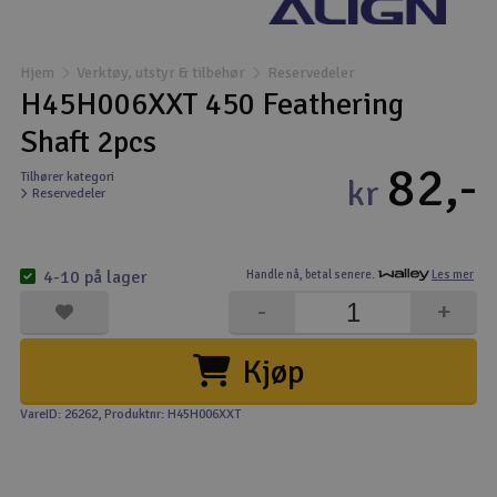
Båter
Hjem
Verktøy, utstyr & tilbehør
Reservedeler
Droner
H45H006XXT 450 Feathering
Shaft 2pcs
Droner for FPV
82,-
Tilhører kategori
kr
Reservedeler
Fly
Helikopter
4-10 på lager
Handle nå,
betal senere.
Les mer
V
-
+
Kamerautstyr
Kjøp
Modellbygging, LEGO & byggesett
VareID: 26262
, Produktnr: H45H006XXT
Modelljernbane
Motor & tilbehør