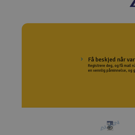
Droner
Droner for FPV
Fly
Helikopter
Kamerautstyr
Få beskjed når var
Registrere deg, og få mail n
Modellbygging, LEGO & byggesett
en vennlig påminnelse, og gir
Modelljernbane
Motor & tilbehør
Outlet
Radioutstyr
Raketter