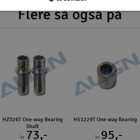
Flere så også på
HZ026T One-way Bearing
HS1229T One-way Bearing
Shaft
73,-
95,-
kr
kr