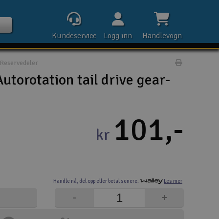
Kundeservice
Logg inn
Handlevogn
Reservedeler
Print prod
torotation tail drive gear-
Kontak
101,-
kr
Åpn
Rek
Handle nå,
del opp eller
betal senere.
Les mer
E-p
-
+
Tel