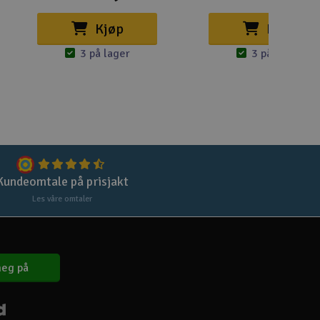
Kjøp
Kjøp
3 på lager
3 på lager
Kundeomtale på prisjakt
Les våre omtaler
eg på