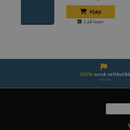
Kjøp
1 på lager
100%
norsk nettbutik
Om oss