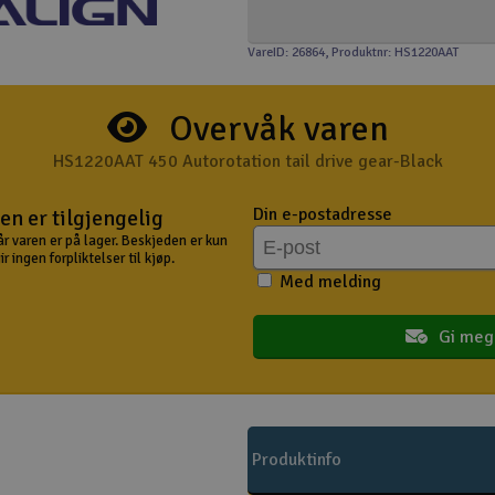
VareID: 26864
, Produktnr: HS1220AAT
Overvåk varen
HS1220AAT 450 Autorotation tail drive gear-Black
Din e-postadresse
en er tilgjengelig
år varen er på lager. Beskjeden er kun
 ingen forpliktelser til kjøp.
Med melding
Gi meg
Produktinfo