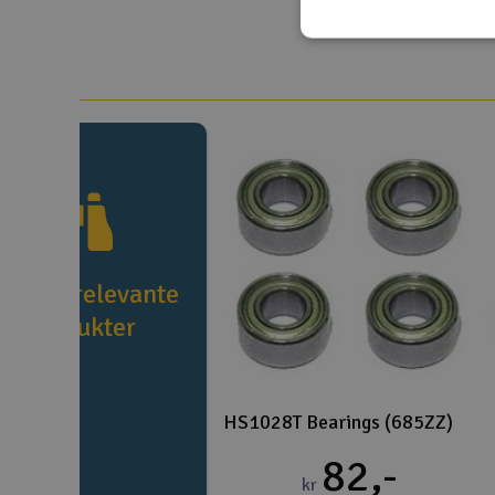
e flere relevante
produkter
HS1028T Bearings (685ZZ)
82,-
kr