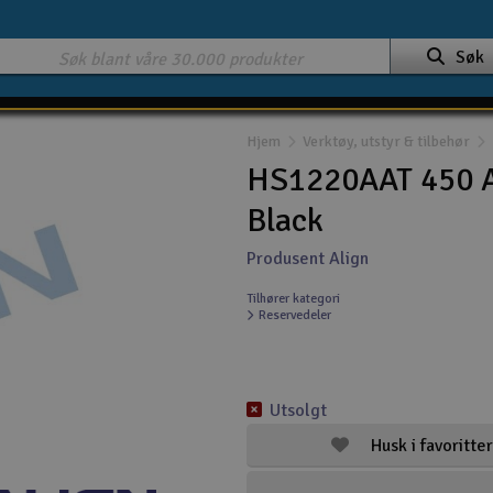
Søk
Hjem
Verktøy, utstyr & tilbehør
HS1220AAT 450 Au
Black
Produsent Align
Tilhører kategori
Reservedeler
Utsolgt
Husk i favoritter