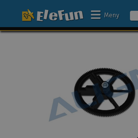
Meny
Ukens tilbud
Outlet
Mine favoritter
Gavekort
3D-print
Batteri & ladere
Bilbane
Biler
Båter