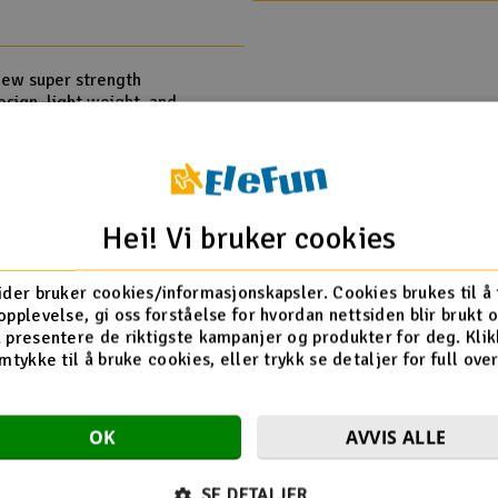
 New super strength
esign, light weight, and
ering the temperature
ficiently increase the
Hei! Vi bruker cookies
) x 1
ider bruker cookies/informasjonskapsler. Cookies brukes til å
opplevelse, gi oss forståelse for hvordan nettsiden blir brukt 
 presentere de riktigste kampanjer og produkter for deg. Klik
mtykke til å bruke cookies, eller trykk se detaljer for full ove
Align T-Rex 500
0LP :: Komplett
OK
AVVIS ALLE
SE DETALJER