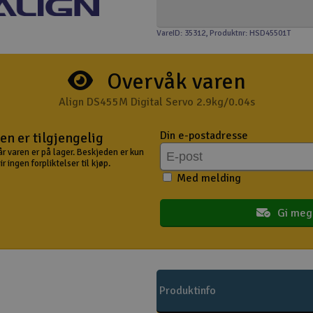
VareID: 35312
, Produktnr: HSD45501T
Overvåk varen
Align DS455M Digital Servo 2.9kg/0.04s
Din e-postadresse
en er tilgjengelig
år varen er på lager. Beskjeden er kun
 ingen forpliktelser til kjøp.
Med melding
Gi meg
Produktinfo