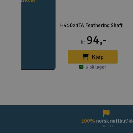
H45021TA Feathering Shaft
94,-
kr
Kjøp
3 på lager
100%
norsk nettbutik
Om oss