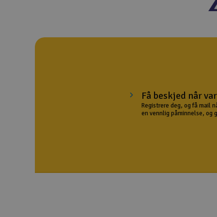
Droner
Droner for FPV
Fly
Helikopter
Kamerautstyr
Få beskjed når var
Registrere deg, og få mail n
Modellbygging, LEGO & byggesett
en vennlig påminnelse, og gir
Modelljernbane
Motor & tilbehør
Outlet
Radioutstyr
Raketter