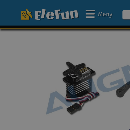
Meny
Ukens tilbud
Outlet
Mine favoritter
Gavekort
3D-print
Batteri & ladere
Bilbane
Biler
Båter