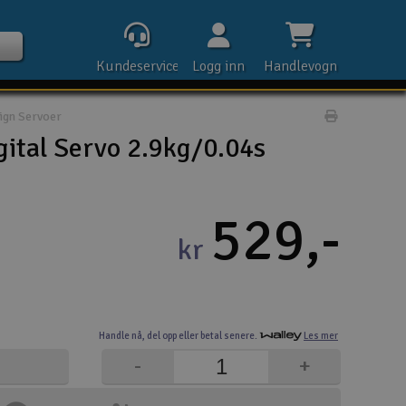
Kundeservice
Logg inn
Handlevogn
ign Servoer
Print prod
ital Servo 2.9kg/0.04s
Kontak
529,-
kr
Åpn
Rek
Handle nå,
del opp eller
betal senere.
Les mer
E-p
-
+
Tel