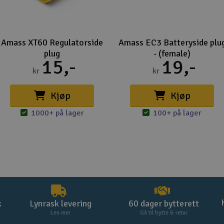
Amass XT60 Regulatorside
Amass EC3 Batteryside plu
plug
- (female)
15,-
19,-
kr
kr
Kjøp
Kjøp
1000+ på lager
100+ på lager
k
Lynrask levering
60 dager bytterett
Les mer
Gå til bytte & retur