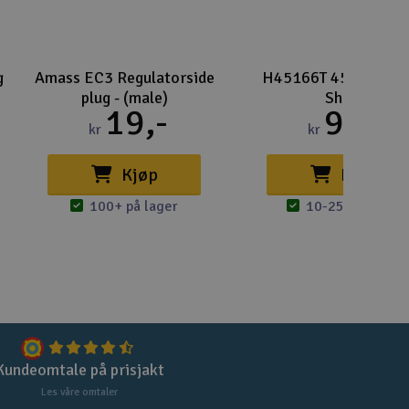
g
Amass EC3 Regulatorside
H45166T 450DFC Ma
plug - (male)
Shaft
19,-
96,-
kr
kr
Kjøp
Kjøp
100+ på lager
10-25 på lager
Kundeomtale på prisjakt
Les våre omtaler