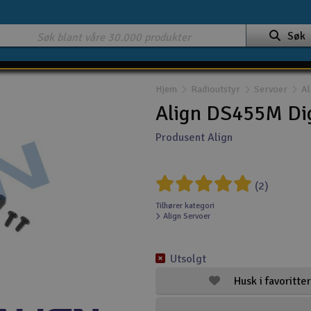
Søk
Hjem
Radioutstyr
Servoer
Al
Align DS455M Dig
Produsent Align
(2)
Tilhører kategori
Align Servoer
Utsolgt
Husk i favoritter