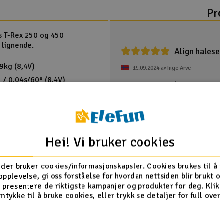
Pr
s T-Rex 250 og 450
r lignende.
Align hales
,9kg (8,4V)
19.09.2024 av Inge Arve
 / 0,04s/60° (8,4V)
Fungerer utmerket.
Dette hjalp meg
3mm
Hei! Vi bruker cookies
Bruker ga k
06.03.2024 av Kjetilj
k
ider bruker cookies/informasjonskapsler. Cookies brukes til å
nce, allowing
opplevelse, gi oss forståelse for hvordan nettsiden blir brukt 
r precision.
 presentere de riktigste kampanjer og produkter for deg. Klik
rs with high strength
V
mtykke til å bruke cookies, eller trykk se detaljer for full ove
re characteristics.
or instantaneous heat
Gi din tilbakemeldi
0LP :: Komplett
ency.