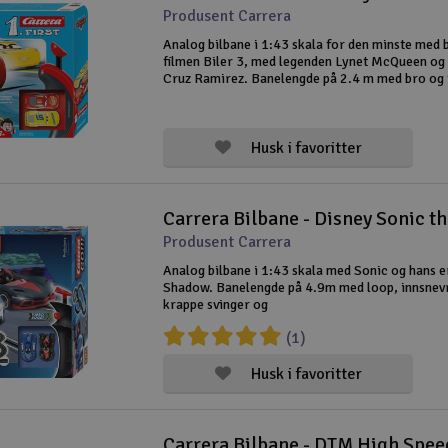
Produsent Carrera
Analog bilbane i 1:43 skala for den minste med b
filmen Biler 3, med legenden Lynet McQueen og
Cruz Ramirez. Banelengde på 2.4 m med bro og 
detaljer som gjør det mer spennende å kjøre. Fi
fra Carrera er ekstra barne
Husk i favoritter
Produsent Carrera
Analog bilbane i 1:43 skala med Sonic og hans e
Shadow. Banelengde på 4.9m med loop, innsnevr
krappe svinger og
(1)
Husk i favoritter