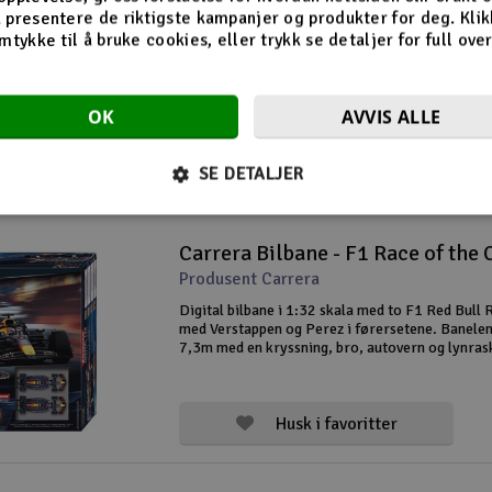
Carrera Bilbane - F1 Champions 
 presentere de riktigste kampanjer og produkter for deg. Klik
Produsent Carrera
mtykke til å bruke cookies, eller trykk se detaljer for full ove
Opplev fartsfylt racing i stua med denne analoge
1:43 skala! Kjør dueller mellom Lewis Hamiton 
SF-25 og Max Verstappen i Red Bull RB21 på en
OK
AVVIS ALLE
lang bane med krappe svinger, bro, rundeteller 
håndkontrollere. Sett samme
SE DETALJER
Husk i favoritter
Produsent Carrera
Digital bilbane i 1:32 skala med to F1 Red Bull
med Verstappen og Perez i førersetene. Banele
7,3m med en kryssning, bro, autovern og lynras
strekninger! De digitale bilbanene fra Carrera l
skifte spor ved ett trykk på knap
Husk i favoritter