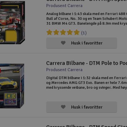
Produsent Carrera
Analog bilbane i 1:43 skala med en Ferrari 488
Bull af Corse, No. 30 og en Team Schubert Moto
31 BMW M4 GT3. Banelengde på 8.9m med kry
veibaner, bro, to loops, flere svinger, der den en
(1)
superbratt! Håndkontrollerne har t
Husk i favoritter
Carrera Bilbane - DTM Pole to P
Produsent Carrera
Digital DTM bilbane i 1:32 skala med en Ferrar
og Mercedes AMG GT3 Evo. Banen er hele 7.6m
med kryssende veibane, bro og svinger. Med høy
rettstrekninger så får du gode muligheter til å gi
og med en bro, svinger
Husk i favoritter