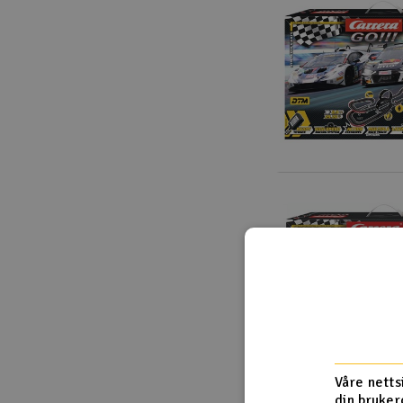
Våre netts
din bruker