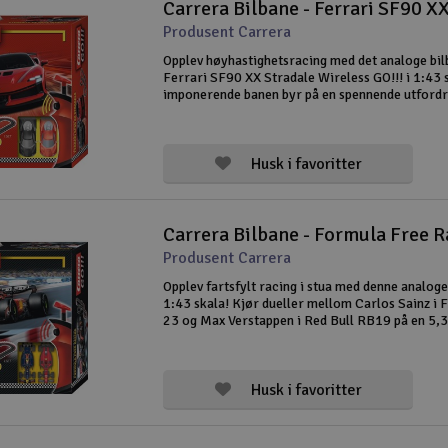
Produsent Carrera
Opplev høyhastighetsracing med det analoge bil
Ferrari SF90 XX Stradale Wireless GO!!! i 1:43 
imponerende banen byr på en spennende utfordr
unge Carrera-førere, med kryssende spor, loop,
og lange rette strekninge
Husk i favoritter
Produsent Carrera
Opplev fartsfylt racing i stua med denne analoge
1:43 skala! Kjør dueller mellom Carlos Sainz i 
23 og Max Verstappen i Red Bull RB19 på en 5,
lang bane med loop, kryssende spor, rundeteller
trådløse håndkontrollere. S
Husk i favoritter