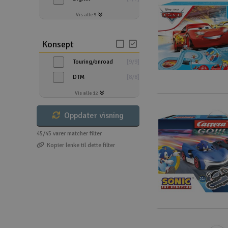
Smarthjem, lek & hobby
Vis alle 5
Solenergi
Konsept
Sparkesykler & elkjøretøy
Touring/onroad
[
9
/
9
]
Verktøy, utstyr & tilbehør
DTM
[
8
/
8
]
Gavekort
Vis alle 12
Oppdater visning
45/45
varer matcher filter
Kopier lenke til dette filter