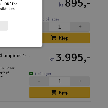
895,-
Racing GO!!!
kr
k "OK" for
rsikt.
Les
 bilbanen i
i Ferrari
10-25 på lager
 4,3 meter
-
+
og
Kjøp
3.995,-
Carrera Bilbane - F1 Race of the Champions 1:32
kr
 RB20-biler
ngde på
1 på lager
ke
-
+
ar deg
Kjøp