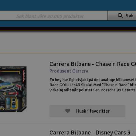
Søk
Carrera Bilbane - Chase n Race G
Produsent Carrera
En høy hastighetsjakt på det analoge bilbaneset
Race GO!!! i 1:43 Skala! Med "Chase n Race" blir
virkelig villt når politiet i en Porsche 911 start
Mercedes AMG GT på den 5,3 meter lange banen
svært imponerende o
Husk i favoritter