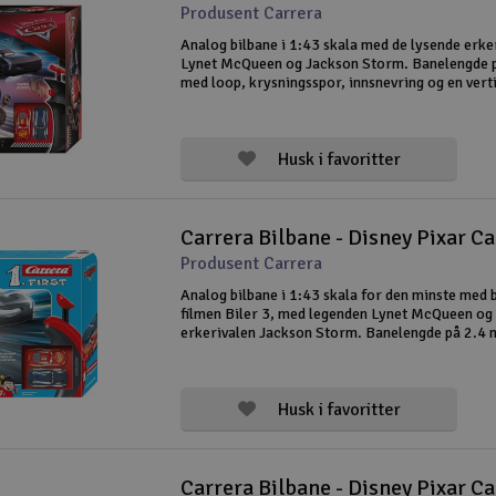
Produsent Carrera
Analog bilbane i 1:43 skala med de lysende erke
Lynet McQueen og Jackson Storm. Banelengde 
med loop, krysningsspor, innsnevring og en verti
tillegg til en rundeteller.
Husk i favoritter
Carrera Bilbane - Disney Pixar Car
Produsent Carrera
Analog bilbane i 1:43 skala for den minste med b
filmen Biler 3, med legenden Lynet McQueen og
erkerivalen Jackson Storm. Banelengde på 2.4 
og flere detaljer som gjør det mer spennende å k
banene fra Carrera er ekstra b
Husk i favoritter