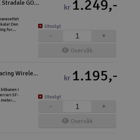
1.249,-
Carrera Bilbane - Ferrari SF90 XX Stradale GO!!!
kr
banesettet
skala! Den
Utsolgt
ing for
-
+
 sjikaner
Overvåk
1.195,-
Carrera Bilbane - Formula Free Racing Wireless GO
kr
 bilbanen i
Ferrari SF-
Utsolgt
3 meter
-
+
 og
Overvåk