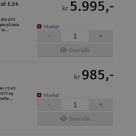
5.995,-
tal 1:24
kr
8 LMS GT3
gde på hele
Utsolgt
 to
-
+
or å gjøre
Overvåk
985,-
kr
en i 1:43
 GT3 og
Utsolgt
rette
-
+
g
Overvåk