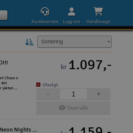
Kundeservice
Logg inn
Handlevogn
1.097,-
O!!!
kr
Kontak
tet Chase n
 det
Utsolgt
Åpn
er jakten på
-
+
. Ruten er
Rek
Overvåk
E-p
Tel
1.159,-
Carrera Bilbane - Disney Cars 3 - Neon Nights GO!