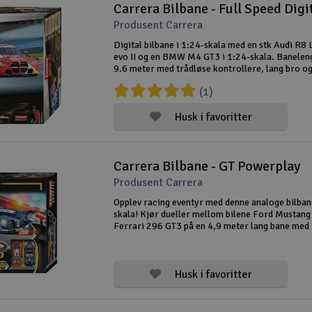
Carrera Bilbane - Full Speed Digi
Produsent Carrera
Digital bilbane i 1:24-skala med en stk Audi R
evo II og en BMW M4 GT3 i 1:24-skala. Banelen
9.6 meter med trådløse kontrollere, lang bro og
vekslingsspor. Banen er også utvidet i svingene f
(1)
plass til selv de bredest
Husk i favoritter
Carrera Bilbane - GT Powerplay
Produsent Carrera
Opplev racing eventyr med denne analoge bilban
skala! Kjør dueller mellom bilene Ford Mustang
Ferrari 296 GT3 på en 4,9 meter lang bane med 
strekninger, krappe svinger, loop, rundeteller o
håndkontrollere. Sett sammen banen og
Husk i favoritter