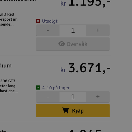
1.195,-
Lag
kr
Skr
 GT3 Red
rsport nr.
Utsolgt
Tøm
ssende
-
+
e er
Overvåk
3.671,-
odium
kr
i 296 GT3
eter lang
4-10 på lager
hastighets
-
+
 fullgass,
Kjøp