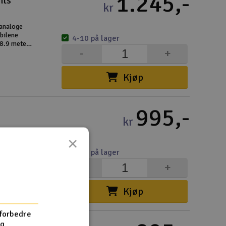
1.245,-
nts
kr
 analoge
rbilene
4-10 på lager
 8.9 meter
-
+
 bratte
Kjøp
995,-
kr
×
 bilbanen i
udi R8 LMS
4-10 på lager
 6,3 meter
-
+
, loop og
Kjøp
 forbedre
og