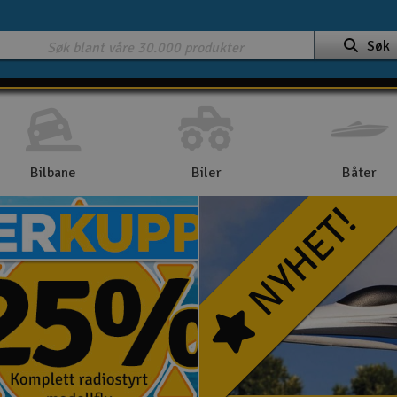
Søk
Bilbane
Biler
Båter
NYHET!