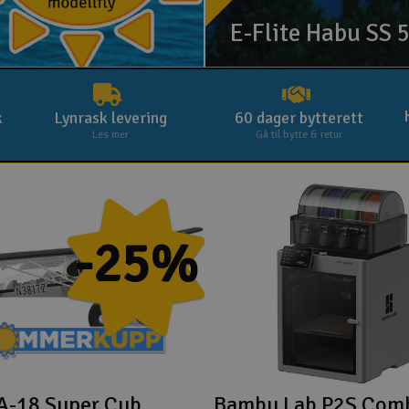
X + Charge Case)
E-Flite Habu SS
k
Lynrask levering
60 dager bytterett
Les mer
Gå til bytte & retur
-25%
A-18 Super Cub
Bambu Lab P2S Comb