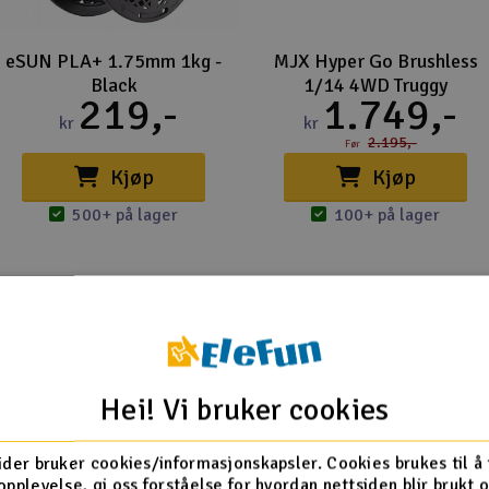
eSUN PLA+ 1.75mm 1kg -
MJX Hyper Go Brushless
Black
1/14 4WD Truggy
219,-
1.749,-
kr
kr
2.195,-
Før
Kjøp
Kjøp
500+ på lager
100+ på lager
Noen så akkurat på
Hei! Vi bruker cookies
ider bruker cookies/informasjonskapsler. Cookies brukes til å
opplevelse, gi oss forståelse for hvordan nettsiden blir brukt 