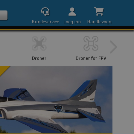
Kundeservice
Logg inn
Handlevogn
Droner
Droner for FPV
Kontak
N
Åpn
Rek
E-p
Tel