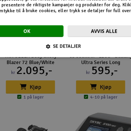
 presentere de riktigste kampanjer og produkter for deg. Klik
mtykke til å bruke cookies, eller trykk se detaljer for full ove
OK
AVVIS ALLE
SE DETALJER
TRX-9111X Body Chevy
6s 600mAh - 120C - Dualsk
Blazer 72 Blue/White
Ultra Series Long
2.095,-
595,-
kr
kr
Kjøp
Kjøp
1 på lager
4-10 på lager