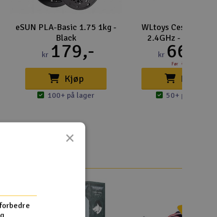
eSUN PLA-Basic 1.75 1kg -
WLtoys Cessna F94
Black
2.4GHz - Komplett
179,-
669,-
kr
kr
895,-
Før
Kjøp
Kjøp
100+ på lager
50+ på lager
×
 forbedre
og