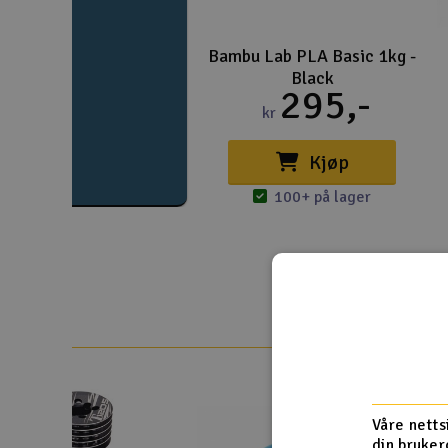
Bambu Lab PLA Basic 1kg -
Black
295,-
kr
Kjøp
100+ på lager
Våre netts
din bruker