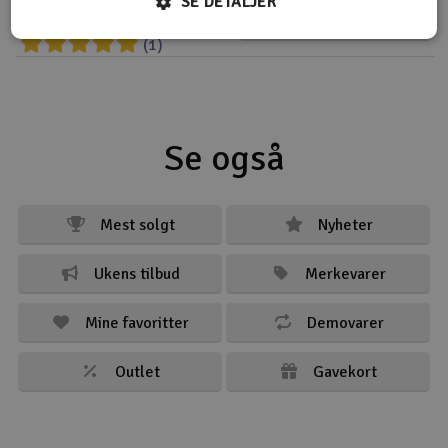
SE DETALJER
Overvåk
(1)
Se også
Mest solgt
Nyheter
Ukens tilbud
Merkevarer
Mine favoritter
Demovarer
Outlet
Gavekort