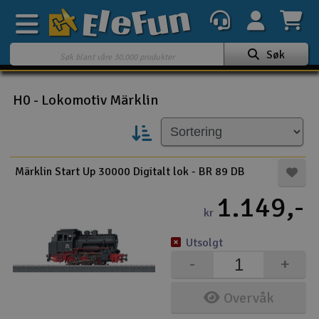
Søk
Ukens tilbud
H0 - Lokomotiv Märklin
Outlet
Mine favoritter
K
Märklin Start Up 30000 Digitalt lok - BR 89 DB
Gavekort
1.149,-
3D-print
kr
Batteri & ladere
Utsolgt
-
+
Bilbane
Overvåk
Biler