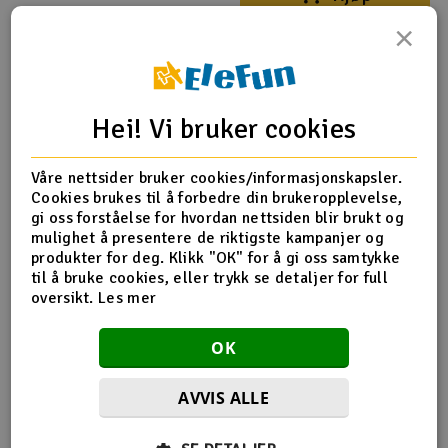
×
Outlet
Märklin Start Up Digital Lok - DHG 700
Radioutstyr
1.049,-
kr
Hei! Vi bruker cookies
Raketter
Utsolgt
-
+
Våre nettsider bruker cookies/informasjonskapsler.
Smarthjem, lek & hobby
Cookies brukes til å forbedre din brukeropplevelse,
gi oss forståelse for hvordan nettsiden blir brukt og
Overvåk
Solenergi
mulighet å presentere de riktigste kampanjer og
H
produkter for deg. Klikk "OK" for å gi oss samtykke
til å bruke cookies, eller trykk se detaljer for full
Sparkesykler & elkjøretøy
Märklin Togsett - ICE 2 Passasjertog
Du
oversikt.
Les mer
Vi
2.975,-
Verktøy, utstyr & tilbehør
OK
kr
Gavekort
Utsolgt
AVVIS ALLE
-
+