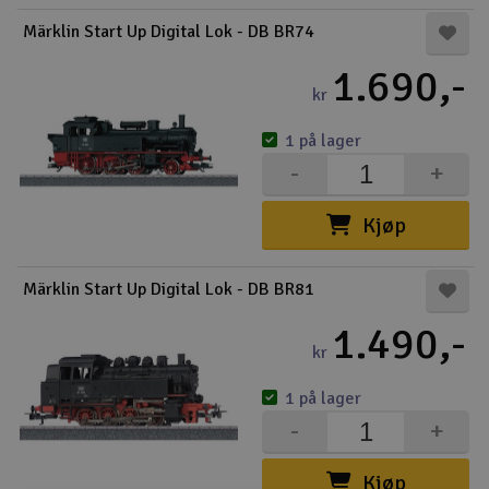
Märklin Start Up Digital Lok - DB BR74
Båter
1.690,-
Droner
kr
1 på lager
Droner for FPV
-
+
Fly
Kjøp
Helikopter
Märklin Start Up Digital Lok - DB BR81
V
Kamerautstyr
1.490,-
kr
Modellbygging, LEGO & byggesett
1 på lager
Modelljernbane
-
+
Motor & tilbehør
Kjøp