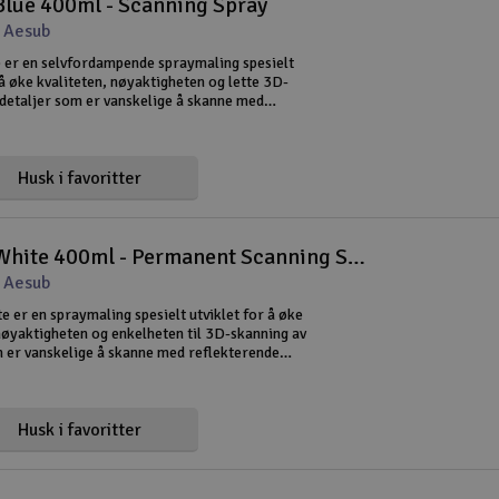
lue 400ml - Scanning Spray
 Aesub
er en selvfordampende spraymaling spesielt
 å øke kvaliteten, nøyaktigheten og lette 3D-
 detaljer som er vanskelige å skanne med
e overflater, høy transparens eller dype
yens aktive stoffer,
Husk i favoritter
AESUB White 400ml - Permanent Scanning Spray
 Aesub
 er en spraymaling spesielt utviklet for å øke
nøyaktigheten og enkelheten til 3D-skanning av
m er vanskelige å skanne med reflekterende
 høy transparens eller dype hulrom. Sprayens
er, drivmi
Husk i favoritter