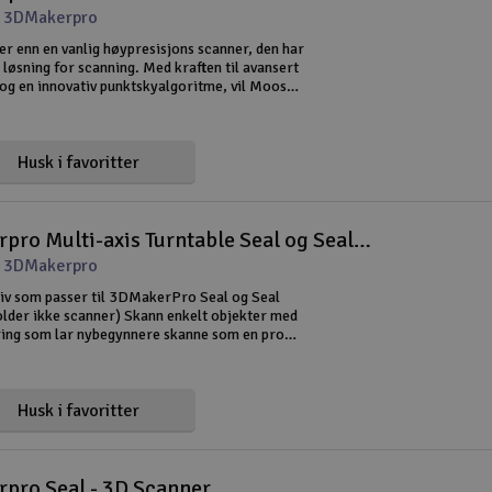
t 3DMakerpro
r enn en vanlig høypresisjons scanner, den har
løsning for scanning. Med kraften til avansert
 og en innovativ punktskyalgoritme, vil Moose
anneeffektiviteten og kvaliteten til nye høyder.
har
Husk i favoritter
3DMakerpro Multi-axis Turntable Seal og Seal Lite
t 3DMakerpro
iv som passer til 3DMakerPro Seal og Seal
holder ikke scanner) Skann enkelt objekter med
ing som lar nybegynnere skanne som en proff,
tilpasning med skriptredigering for eksperter.
Husk i favoritter
pro Seal - 3D Scanner