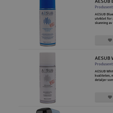
AESUB B
Produsent
AESUB Blue 
utviklet for
skanning av
reflekterend
hulrom. Spra
Produsent
AESUB White
kvaliteten, 
detaljer so
overflater,
aktive stoff