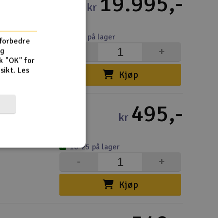
19.995,-
kr
4-10 på lager
 forbedre
-
+
og
k "OK" for
rsikt.
Les
Kjøp
495,-
kr
10-25 på lager
-
+
Kjøp