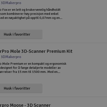
t 3DMakerpro
Fox er en lett og brukervennlig håndholdt
som kombinerer høy presisjon med enkel
Med en nøyaktighet på opptil 0,07mm og en
på 0,10mm er Fox et ideelt valg for 3D-
verse engineering, produktutvik
Husk i favoritter
Pro Mole 3D-Scanner Premium Kit
t 3DMakerpro
 Mole Premium er en kompakt og ergonomisk
designet for å fange detaljerte modeller av
størrelser fra 15 mm til 1500 mm. Med en
 nøyaktighet på opptil 0,05 mm og en
på 0,1 mm, sikrer Mole Premium
Husk i favoritter
pro Moose - 3D Scanner