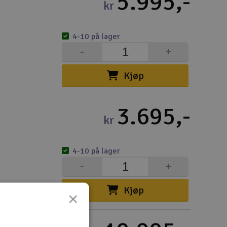
5.995,-
Lag
kr
Skr
4-10 på lager
Tøm
-
+
Kjøp
3.695,-
kr
4-10 på lager
-
+
Kjøp
×