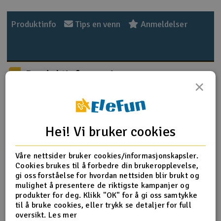
Outlet
Produktinfo
Tips en venn
Anmeldelser
Radioutstyr
Raketter
Produktinformasjon
×
Smarthjem, lek & hobby
Vannbasert akrylmaling er enkelt å bruke, og ideell for
både pensel og airbrush. Den er pålitelig og gir
Solenergi
kvalitetsresultater. Malingen er ikke giftig, ikke
H
brannfarlig, og uten skadelig avdampning. Flaskenes
Hei! Vi bruker cookies
doseringstut kan du bruke for å få ut en nøyaktig mengde,
Sparkesykler & elkjøretøy
Du
eller du kan skru av hele toppen og dyppe penselen
Vi
Våre nettsider bruker cookies/informasjonskapsler.
direkte.
Cookies brukes til å forbedre din brukeropplevelse,
Verktøy, utstyr & tilbehør
gi oss forståelse for hvordan nettsiden blir brukt og
Det anbefales å riste beholderen godt før bruk.
mulighet å presentere de riktigste kampanjer og
Innhold
20ml
Gavekort
produkter for deg. Klikk "OK" for å gi oss samtykke
F.S.
34088
til å bruke cookies, eller trykk se detaljer for full
Referanse
USAAC/USAF
oversikt.
Les mer