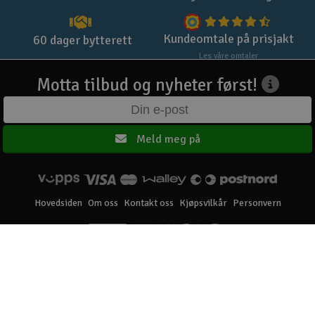
Kundeomtale på prisjakt
60 dager bytterett
Les våre omtaler
Motta tilbud og nyheter først!
Meld meg på
Hovedsiden
Om oss
Kontakt oss
Kjøpsvilkår
Personvern
Elefun AS © 2003 - 2026