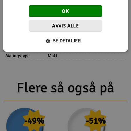
OK
Fargenyansen kan avvike noe fra hva som vises avhengig av
dine skjerminnstillinger.
AVVIS ALLE
Flere detaljer
SE DETALJER
Farge
Grønn
Malingstype
Matt
Flere så også på
-49%
-51%