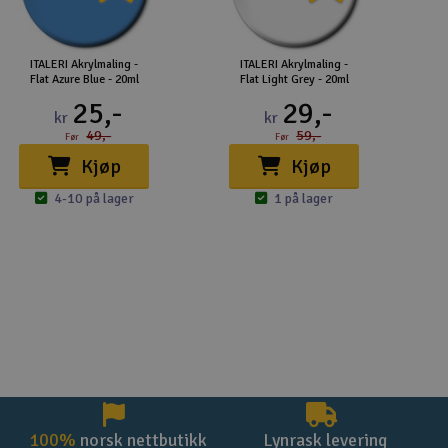
ITALERI Akrylmaling -
ITALERI Akrylmaling -
Flat Azure Blue - 20ml
Flat Light Grey - 20ml
25,-
29,-
kr
kr
49,-
59,-
Før
Før
Kjøp
Kjøp
4-10 på lager
1 på lager
100%
norsk nettbutikk
Lynrask levering