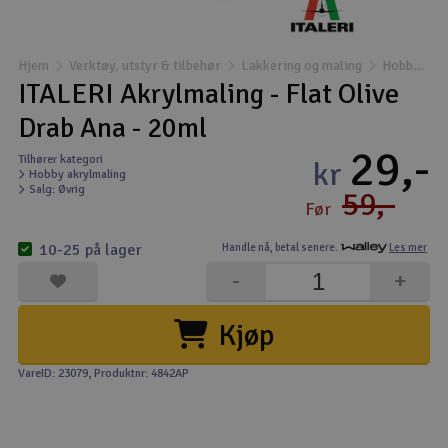
Båter
Hjem
Verktøy, utstyr & tilbehør
Lakkering og maling
Hobby akrylmaling
Droner
ITALERI Akrylmaling - Flat Olive
Drab Ana - 20ml
Droner for FPV
29,-
Tilhører kategori
kr
Hobby akrylmaling
Fly
Salg: Øvrig
59,-
Før
Helikopter
10-25 på lager
Handle nå,
betal senere.
Les mer
V
-
+
Kamerautstyr
Kjøp
Modellbygging, LEGO & byggesett
VareID: 23079
, Produktnr: 4842AP
Modelljernbane
Motor & tilbehør