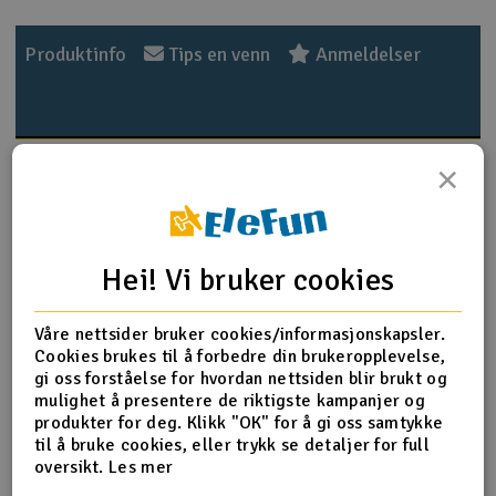
Outlet
Produktinfo
Tips en venn
Anmeldelser
Radioutstyr
Raketter
Produktinformasjon
×
Smarthjem, lek & hobby
Vannbasert akrylmaling er enkelt å bruke, og ideell for
både pensel og airbrush. Den er pålitelig og gir
Solenergi
kvalitetsresultater. Malingen er ikke giftig, ikke
Hei! Vi bruker cookies
H
brannfarlig, og uten skadelig avdampning. Flaskenes
doseringstut kan du bruke for å få ut en nøyaktig mengde,
Sparkesykler & elkjøretøy
Du
eller du kan skru av hele toppen og dyppe penselen
Våre nettsider bruker cookies/informasjonskapsler.
Vi
direkte.
Cookies brukes til å forbedre din brukeropplevelse,
Verktøy, utstyr & tilbehør
gi oss forståelse for hvordan nettsiden blir brukt og
Det anbefales å riste beholderen godt før bruk.
mulighet å presentere de riktigste kampanjer og
Innhold
20ml
produkter for deg. Klikk "OK" for å gi oss samtykke
Gavekort
til å bruke cookies, eller trykk se detaljer for full
F.S.
30117
oversikt.
Les mer