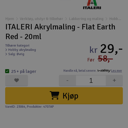
Båter
Hjem
Verktøy, utstyr & tilbehør
Lakkering og maling
Hobby akrylmaling
Droner
ITALERI Akrylmaling - Flat Earth
Red - 20ml
Droner for FPV
29,-
Tilhører kategori
kr
Hobby akrylmaling
Fly
Salg: Øvrig
58,-
Før
Helikopter
25+ på lager
Handle nå,
betal senere.
Les mer
V
-
+
Kamerautstyr
Kjøp
Modellbygging, LEGO & byggesett
VareID: 23064
, Produktnr: 4707AP
Modelljernbane
Motor & tilbehør