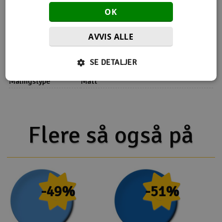
OK
Fargenyansen kan avvike noe fra hva som vises avhengig av
dine skjerminnstillinger.
AVVIS ALLE
Flere detaljer
SE DETALJER
Farge
Brun
Malingstype
Matt
Flere så også på
-49%
-51%