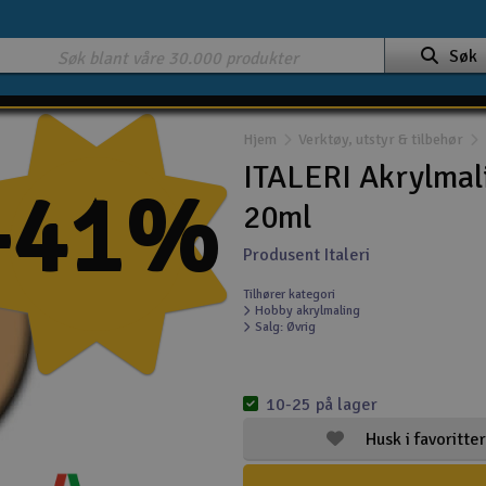
Søk
Hjem
Verktøy, utstyr & tilbehør
ITALERI Akrylmali
-41%
20ml
Produsent Italeri
Tilhører kategori
Hobby akrylmaling
Salg: Øvrig
10-25 på lager
Husk i favoritter