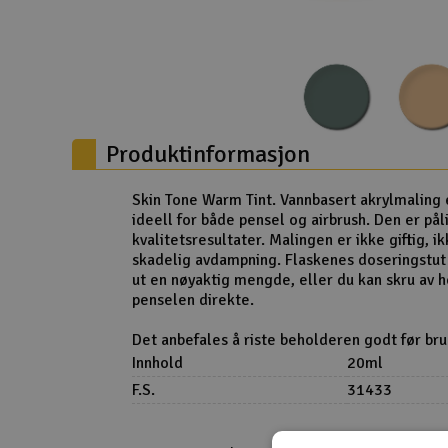
Droner
Droner for FPV
Fly
Produktinformasjon
Helikopter
Kamerautstyr
Skin Tone Warm Tint. Vannbasert akrylmaling 
ideell for både pensel og airbrush. Den er påli
Modellbygging, LEGO & byggesett
kvalitetsresultater. Malingen er ikke giftig, i
skadelig avdampning. Flaskenes doseringstut 
Modelljernbane
ut en nøyaktig mengde, eller du kan skru av 
penselen direkte.
Motor & tilbehør
Det anbefales å riste beholderen godt før bru
Outlet
Innhold
20ml
F.S.
31433
Radioutstyr
Raketter