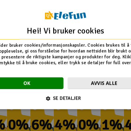
s avhengig av dine
Hei! Vi bruker cookies
ider bruker cookies/informasjonskapsler. Cookies brukes til å
opplevelse, gi oss forståelse for hvordan nettsiden blir brukt 
 presentere de riktigste kampanjer og produkter for deg. Klik
mtykke til å bruke cookies, eller trykk se detaljer for full ove
Flere så også på
OK
AVVIS ALLE
SE DETALJER
%
-40%
-46%
-44%
-50%
-51%
-4