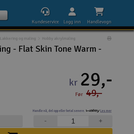
Kundeservice
Logg inn
Handlevogn
Lakkering og maling
Hobby akrylmaling
Print prod
ng - Flat Skin Tone Warm -
Kontak
29,-
kr
Åpn
49,-
Før
Rek
Handle nå,
del opp eller
betal senere.
Les mer
E-p
-
+
Tel