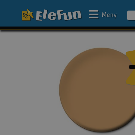
Meny
Ukens tilbud
Outlet
Mine favoritter
Gavekort
3D-print
Batteri & ladere
Bilbane
Biler
Båter