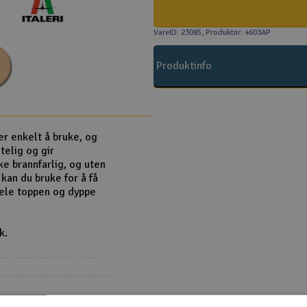
VareID: 23085
, Produktnr: 4603AP
Produktinfo
er enkelt å bruke, og
telig og gir
kke brannfarlig, og uten
kan du bruke for å få
hele toppen og dyppe
k.