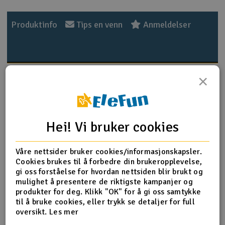
Outlet
Produktinfo
Tips en venn
Anmeldelser
Radioutstyr
Raketter
Produktinformasjon
×
Smarthjem, lek & hobby
Vannbasert akrylmaling er enkelt å bruke, og ideell for
både pensel og airbrush. Den er pålitelig og gir
Solenergi
kvalitetsresultater. Malingen er ikke giftig, ikke
Hei! Vi bruker cookies
H
brannfarlig, og uten skadelig avdampning. Flaskenes
doseringstut kan du bruke for å få ut en nøyaktig mengde,
Sparkesykler & elkjøretøy
Du
eller du kan skru av hele toppen og dyppe penselen
Våre nettsider bruker cookies/informasjonskapsler.
Vi
direkte.
Cookies brukes til å forbedre din brukeropplevelse,
Verktøy, utstyr & tilbehør
gi oss forståelse for hvordan nettsiden blir brukt og
Det anbefales å riste beholderen godt før bruk.
mulighet å presentere de riktigste kampanjer og
Innhold
20ml
produkter for deg. Klikk "OK" for å gi oss samtykke
Gavekort
til å bruke cookies, eller trykk se detaljer for full
F.S.
30117
oversikt.
Les mer