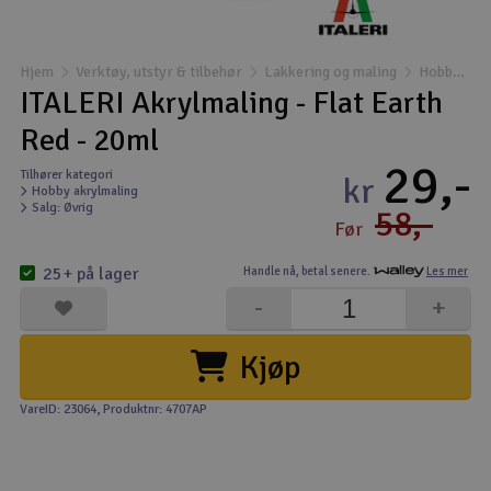
Båter
Hjem
Verktøy, utstyr & tilbehør
Lakkering og maling
Hobby akrylmaling
Droner
ITALERI Akrylmaling - Flat Earth
Red - 20ml
Droner for FPV
29,-
Tilhører kategori
kr
Hobby akrylmaling
Fly
Salg: Øvrig
58,-
Før
Helikopter
25+ på lager
Handle nå,
betal senere.
Les mer
V
-
+
Kamerautstyr
Kjøp
Modellbygging, LEGO & byggesett
VareID: 23064
, Produktnr: 4707AP
Modelljernbane
Motor & tilbehør