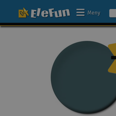
Meny
Ukens tilbud
Outlet
Mine favoritter
Gavekort
3D-print
Batteri & ladere
Bilbane
Biler
Båter