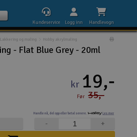
Kundeservice
Logg inn
Handlevogn
Lakkering og maling
Hobby akrylmaling
Print prod
ng - Flat Blue Grey - 20ml
Kontak
19,-
kr
Åpn
35,-
Før
Rek
Handle nå,
del opp eller
betal senere.
Les mer
E-p
-
+
Tel