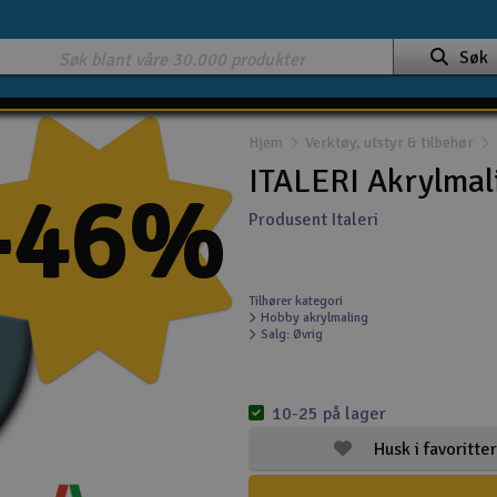
Søk
Hjem
Verktøy, utstyr & tilbehør
ITALERI Akrylmali
-46%
Produsent Italeri
Tilhører kategori
Hobby akrylmaling
Salg: Øvrig
10-25 på lager
Husk i favoritter