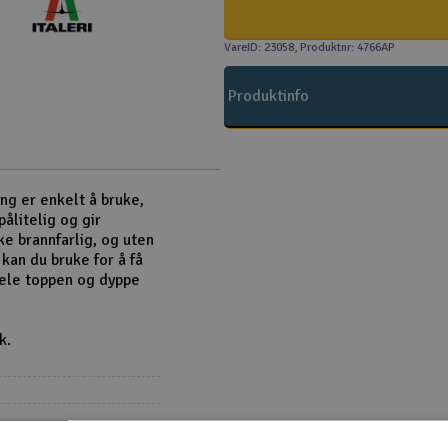
VareID: 23058
, Produktnr: 4766AP
Produktinfo
ng er enkelt å bruke,
ålitelig og gir
kke brannfarlig, og uten
kan du bruke for å få
hele toppen og dyppe
k.