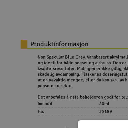
Droner
Droner for FPV
Fly
Produktinformasjon
Helikopter
Kamerautstyr
Non Specular Blue Grey. Vannbasert akrylmali
og ideell for både pensel og airbrush. Den er p
Modellbygging, LEGO & byggesett
kvalitetsresultater. Malingen er ikke giftig, i
skadelig avdampning. Flaskenes doseringstut 
Modelljernbane
ut en nøyaktig mengde, eller du kan skru av 
penselen direkte.
Motor & tilbehør
Det anbefales å riste beholderen godt før bru
Outlet
Innhold
20ml
F.S.
35189
Radioutstyr
Raketter