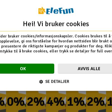
s avhengig av dine
Hei! Vi bruker cookies
ider bruker cookies/informasjonskapsler. Cookies brukes til å
opplevelse, gi oss forståelse for hvordan nettsiden blir brukt 
 presentere de riktigste kampanjer og produkter for deg. Klik
mtykke til å bruke cookies, eller trykk se detaljer for full ove
Flere så også på
OK
AVVIS ALLE
SE DETALJER
%
-40%
-42%
-44%
-51%
-42%
-4