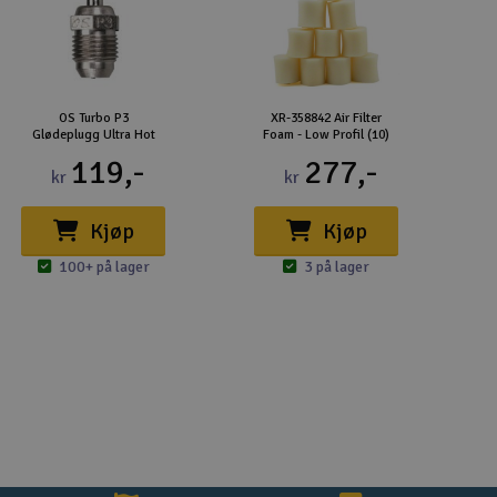
OS Turbo P3
XR-358842 Air Filter
Glødeplugg Ultra Hot
Foam - Low Profil (10)
119,-
277,-
kr
kr
Kjøp
Kjøp
100+ på lager
3 på lager