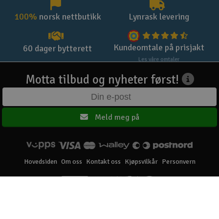
100%
norsk nettbutikk
Lynrask levering
Kundeomtale på prisjakt
60 dager bytterett
Les våre omtaler
Motta tilbud og nyheter først!
Meld meg på
Hovedsiden
Om oss
Kontakt oss
Kjøpsvilkår
Personvern
Elefun AS © 2003 - 2026