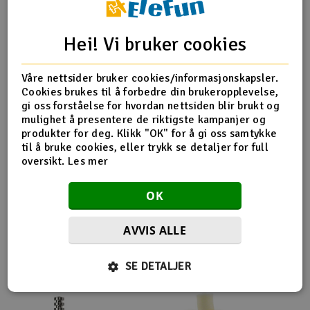
Outlet
Produktinfo
Tips en venn
Anmeldelser
Hei! Vi bruker cookies
Radioutstyr
Våre nettsider bruker cookies/informasjonskapsler.
Cookies brukes til å forbedre din brukeropplevelse,
Raketter
Produktinformasjon
gi oss forståelse for hvordan nettsiden blir brukt og
mulighet å presentere de riktigste kampanjer og
Smarthjem, lek & hobby
produkter for deg. Klikk "OK" for å gi oss samtykke
XR-352120-G XB8 Composite Front Lower Suspension
til å bruke cookies, eller trykk se detaljer for full
oversikt.
Les mer
Solenergi
H
OK
Sparkesykler & elkjøretøy
Du
Vi
Flere så også på
AVVIS ALLE
Verktøy, utstyr & tilbehør
SE DETALJER
Gavekort