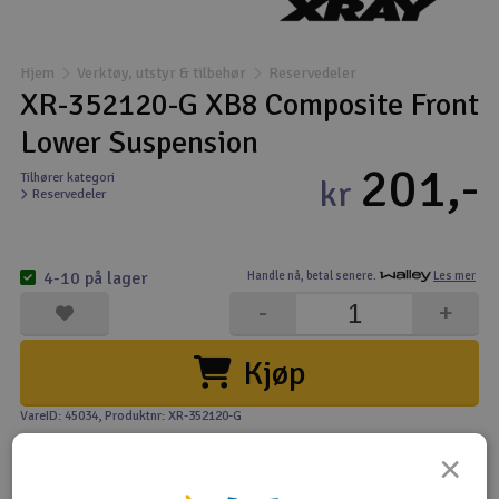
Båter
Hjem
Verktøy, utstyr & tilbehør
Reservedeler
Droner
XR-352120-G XB8 Composite Front
Lower Suspension
Droner for FPV
201,-
Tilhører kategori
kr
Reservedeler
Fly
Helikopter
4-10 på lager
Handle nå,
betal senere.
Les mer
V
-
+
Kamerautstyr
Kjøp
Modellbygging, LEGO & byggesett
VareID: 45034
, Produktnr: XR-352120-G
Modelljernbane
×
Motor & tilbehør