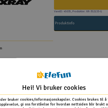
VareID: 45035
, Produktnr: XR-352133-G
Produktinfo
rm
Flere så også på
Hei! Vi bruker cookies
ider bruker cookies/informasjonskapsler. Cookies brukes til å
opplevelse, gi oss forståelse for hvordan nettsiden blir brukt 