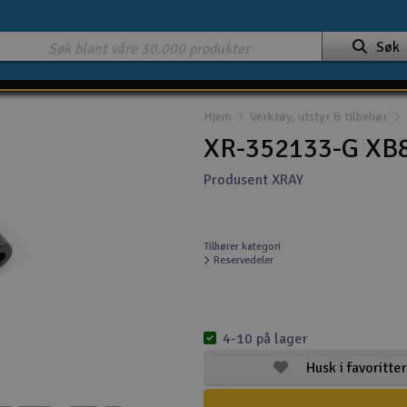
Søk
Hjem
Verktøy, utstyr & tilbehør
XR-352133-G XB8
Produsent XRAY
Tilhører kategori
Reservedeler
4-10 på lager
Husk i favoritter