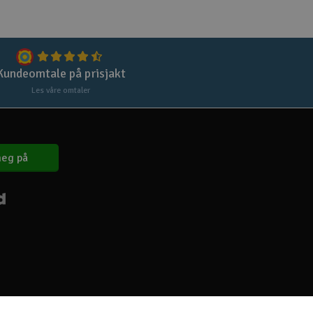
Lag
Skr
Tøm
Kundeomtale på prisjakt
Les våre omtaler
eg på