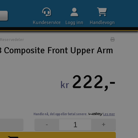
Kundeservice
Logg inn
Handlevogn
Reservedeler
Print prod
 Composite Front Upper Arm
Kontak
222,-
kr
Åpn
Rek
Handle nå,
del opp eller
betal senere.
Les mer
E-p
-
+
Tel