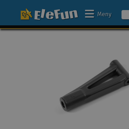
Meny
Ukens tilbud
Outlet
Mine favoritter
Gavekort
3D-print
Batteri & ladere
Bilbane
Biler
Båter