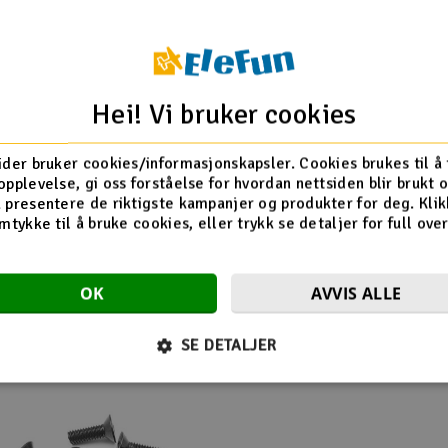
 - Delrin (2)
Hei! Vi bruker cookies
ider bruker cookies/informasjonskapsler. Cookies brukes til å
opplevelse, gi oss forståelse for hvordan nettsiden blir brukt 
XRay
 presentere de riktigste kampanjer og produkter for deg. Klik
mtykke til å bruke cookies, eller trykk se detaljer for full ove
Flere så også på
OK
AVVIS ALLE
SE DETALJER