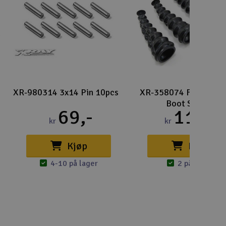
Lag
Skr
Tøm
XR-980314 3x14 Pin 10pcs
XR-358074 Folding S
Boot Set (4)
69,-
115,-
kr
kr
Kjøp
Kjøp
4-10 på lager
2 på lager