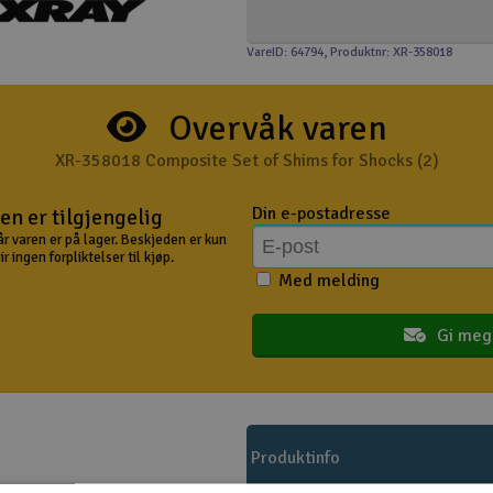
VareID: 64794
, Produktnr: XR-358018
Overvåk varen
XR-358018 Composite Set of Shims for Shocks (2)
Din e-postadresse
en er tilgjengelig
år varen er på lager. Beskjeden er kun
 ingen forpliktelser til kjøp.
Med melding
Gi meg
Produktinfo