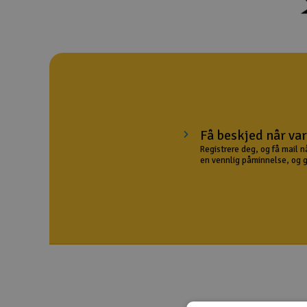
Droner
Droner for FPV
Fly
Helikopter
Kamerautstyr
Få beskjed når var
Registrere deg, og få mail n
Modellbygging, LEGO & byggesett
en vennlig påminnelse, og gir
Modelljernbane
Motor & tilbehør
Outlet
Radioutstyr
Raketter