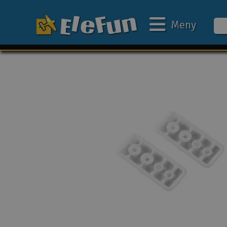
Meny
Ukens tilbud
Outlet
Mine favoritter
Gavekort
3D-print
Batteri & ladere
Bilbane
Biler
Båter