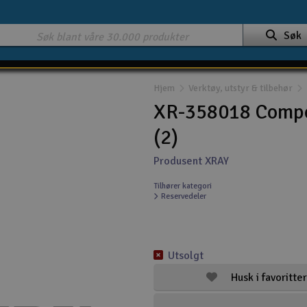
Søk
Hjem
Verktøy, utstyr & tilbehør
XR-358018 Compos
(2)
Produsent XRAY
Tilhører kategori
Reservedeler
Utsolgt
Husk i favoritter