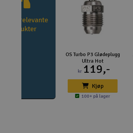
e flere relevante
produkter
OS Turbo P3 Glødeplugg
Ultra Hot
119,-
kr
Kjøp
100+ på lager