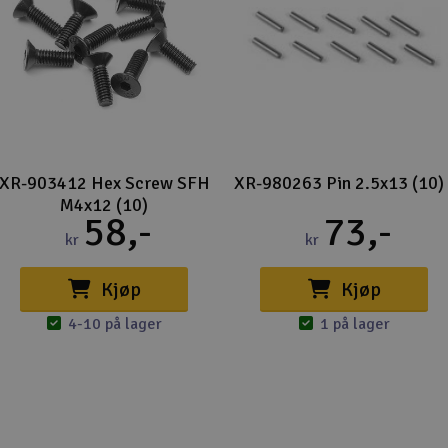
XR-903412 Hex Screw SFH
XR-980263 Pin 2.5x13 (10)
M4x12 (10)
58,-
73,-
kr
kr
Kjøp
Kjøp
4-10 på lager
1 på lager