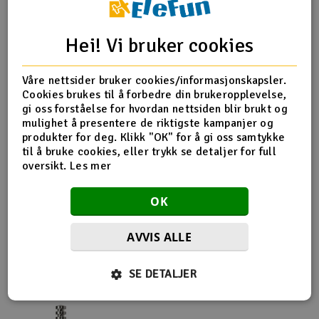
Outlet
Produktinfo
Deler
Tips en venn
Hei! Vi bruker cookies
Radioutstyr
Anmeldelser
Våre nettsider bruker cookies/informasjonskapsler.
Cookies brukes til å forbedre din brukeropplevelse,
Raketter
Produktinformasjon
gi oss forståelse for hvordan nettsiden blir brukt og
mulighet å presentere de riktigste kampanjer og
Smarthjem, lek & hobby
produkter for deg. Klikk "OK" for å gi oss samtykke
XR-358588 Clutch Springs Medium (3 )
til å bruke cookies, eller trykk se detaljer for full
oversikt.
Les mer
Solenergi
H
OK
Sparkesykler & elkjøretøy
Du
Vi
Flere så også på
AVVIS ALLE
Verktøy, utstyr & tilbehør
SE DETALJER
Gavekort