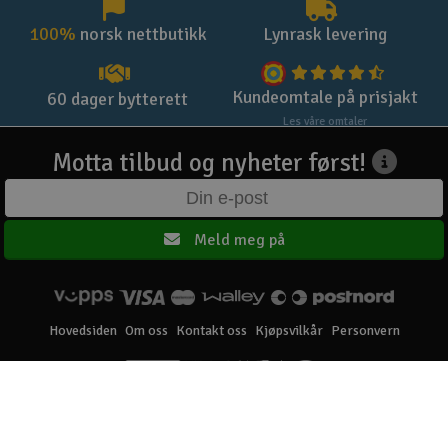
100%
norsk nettbutikk
Lynrask levering
Kundeomtale på prisjakt
60 dager bytterett
Les våre omtaler
Motta tilbud og nyheter først!
Meld meg på
Hovedsiden
Om oss
Kontakt oss
Kjøpsvilkår
Personvern
Elefun AS © 2003 - 2026