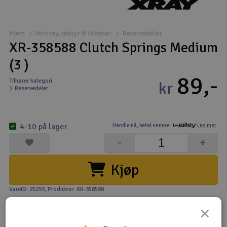
Båter
Hjem
Verktøy, utstyr & tilbehør
Reservedeler
Droner
XR-358588 Clutch Springs Medium
(3 )
Droner for FPV
89,-
Tilhører kategori
kr
Reservedeler
Fly
Helikopter
4-10 på lager
Handle nå,
betal senere.
Les mer
V
-
+
Kamerautstyr
Kjøp
Modellbygging, LEGO & byggesett
VareID: 25293
, Produktnr: XR-358588
Modelljernbane
×
Motor & tilbehør