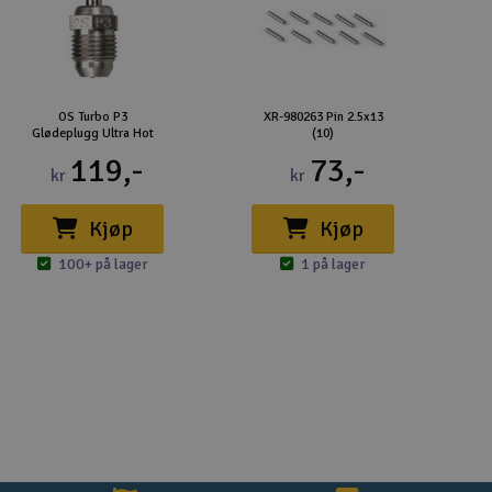
OS Turbo P3
XR-980263 Pin 2.5x13
Glødeplugg Ultra Hot
(10)
119,-
73,-
kr
kr
Kjøp
Kjøp
100+ på lager
1 på lager