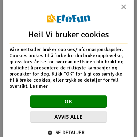
×
Outlet
Produktinfo
Tips en venn
Anmeldelser
Radioutstyr
Hei! Vi bruker cookies
Raketter
Produktinformasjon
Våre nettsider bruker cookies/informasjonskapsler.
Cookies brukes til å forbedre din brukeropplevelse,
Smarthjem, lek & hobby
H45108T Skid Pipe For T-Rex 450
gi oss forståelse for hvordan nettsiden blir brukt og
mulighet å presentere de riktigste kampanjer og
Solenergi
produkter for deg. Klikk "OK" for å gi oss samtykke
H
til å bruke cookies, eller trykk se detaljer for full
Flere detaljer
oversikt.
Les mer
Sparkesykler & elkjøretøy
Du
Produktet er
Reservedeler Align T-Rex 450 Sport
Vi
OK
forbundet med
Verktøy, utstyr & tilbehør
AVVIS ALLE
Gavekort
Flere så også på
SE DETALJER