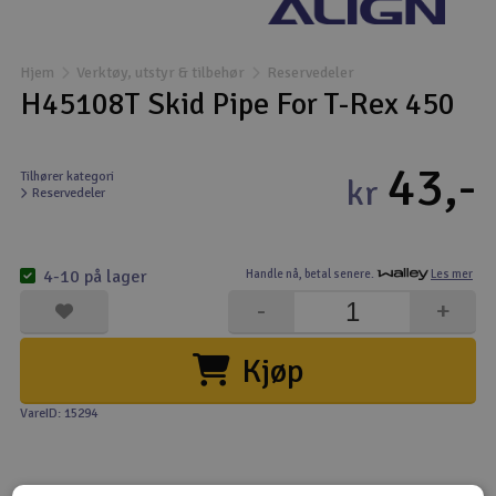
Båter
Hjem
Verktøy, utstyr & tilbehør
Reservedeler
Droner
H45108T Skid Pipe For T-Rex 450
Droner for FPV
43,-
Tilhører kategori
kr
Reservedeler
Fly
Helikopter
4-10 på lager
Handle nå,
betal senere.
Les mer
V
-
+
Kamerautstyr
Kjøp
Modellbygging, LEGO & byggesett
VareID: 15294
Modelljernbane
Motor & tilbehør