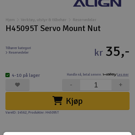
Båter
Hjem
Verktøy, utstyr & tilbehør
Reservedeler
Droner
H45095T Servo Mount Nut
Droner for FPV
35,-
Tilhører kategori
kr
Reservedeler
Fly
Helikopter
4-10 på lager
Handle nå,
betal senere.
Les mer
V
-
+
Kamerautstyr
Kjøp
Modellbygging, LEGO & byggesett
VareID: 14562
, Produktnr: H45095T
Modelljernbane
Motor & tilbehør