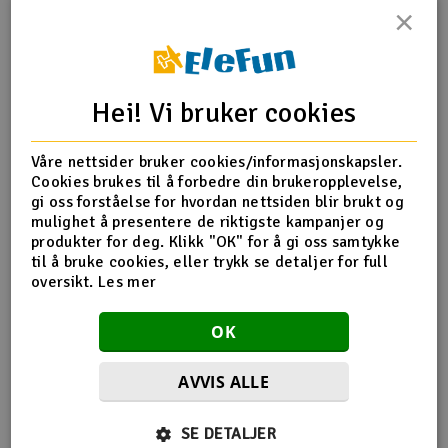
×
Outlet
Produktinfo
Tips en venn
Anmeldelser
Radioutstyr
Hei! Vi bruker cookies
Raketter
Produktinformasjon
Våre nettsider bruker cookies/informasjonskapsler.
Cookies brukes til å forbedre din brukeropplevelse,
Smarthjem, lek & hobby
H45095T Servo Mount Nut
gi oss forståelse for hvordan nettsiden blir brukt og
mulighet å presentere de riktigste kampanjer og
Solenergi
produkter for deg. Klikk "OK" for å gi oss samtykke
H
til å bruke cookies, eller trykk se detaljer for full
Flere detaljer
oversikt.
Les mer
Sparkesykler & elkjøretøy
Du
Produktet er
Reservedeler Align T-Rex 450 Pro
Vi
OK
forbundet med
Reservedeler Align T-Rex 450 Sport
Verktøy, utstyr & tilbehør
AVVIS ALLE
Gavekort
Flere så også på
SE DETALJER