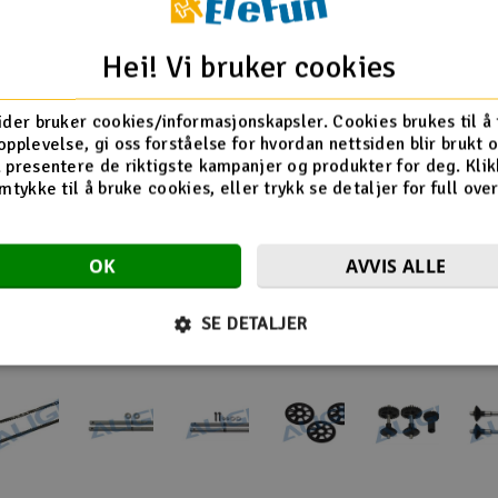
Align T-Rex 450
Hei! Vi bruker cookies
Align T-Rex 450 Pro
Align T-Rex 450 Sport
ider bruker cookies/informasjonskapsler. Cookies brukes til å
opplevelse, gi oss forståelse for hvordan nettsiden blir brukt 
 presentere de riktigste kampanjer og produkter for deg. Klik
Flere så også på
mtykke til å bruke cookies, eller trykk se detaljer for full ove
OK
AVVIS ALLE
SE DETALJER