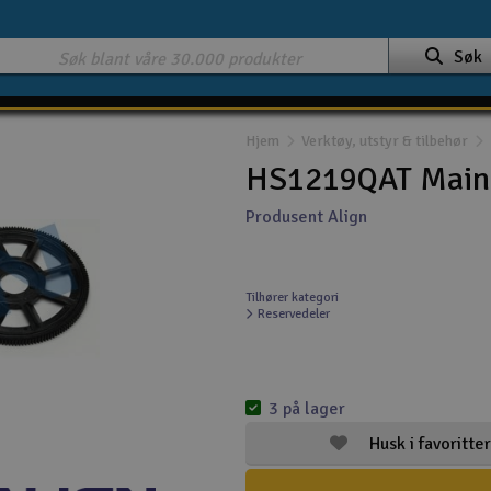
Søk
Hjem
Verktøy, utstyr & tilbehør
HS1219QAT Main 
Produsent Align
Tilhører kategori
Reservedeler
3 på lager
Husk i favoritter