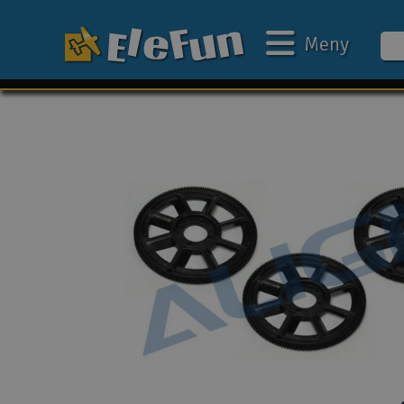
Meny
Ukens tilbud
Outlet
Mine favoritter
Gavekort
3D-print
Batteri & ladere
Bilbane
Biler
Båter