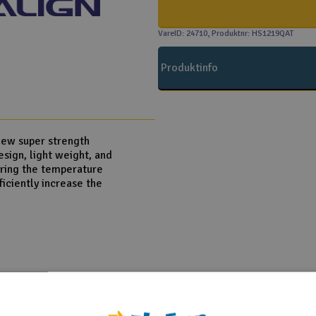
VareID: 24710
, Produktnr: HS1219QAT
Produktinfo
 New super strength
esign, light weight, and
ering the temperature
ficiently increase the