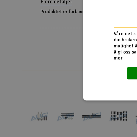
Flere detaljer
Smarthjem, lek & hobby
Produktet er forbundet med
Reservedeler 
Reservedeler 
Solenergi
Reservedeler 
Sparkesykler & elkjøretøy
Våre netts
din bruker
Verktøy, utstyr & tilbehør
mulighet å
å gi oss sa
Gavekort
mer