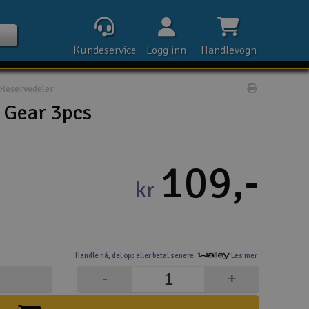
Kundeservice
Logg inn
Handlevogn
Reservedeler
Print prod
Gear 3pcs
Kontak
109,-
kr
Åpn
Rek
Handle nå,
del opp eller
betal senere.
Les mer
E-p
-
+
Tel