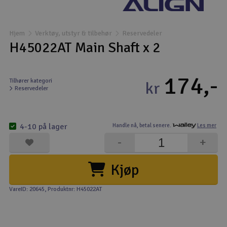
Båter
Hjem
Verktøy, utstyr & tilbehør
Reservedeler
Droner
H45022AT Main Shaft x 2
Droner for FPV
174,-
Tilhører kategori
kr
Reservedeler
Fly
Helikopter
4-10 på lager
Handle nå,
betal senere.
Les mer
V
-
+
Kamerautstyr
Kjøp
Modellbygging, LEGO & byggesett
VareID: 20645
, Produktnr: H45022AT
Modelljernbane
Motor & tilbehør