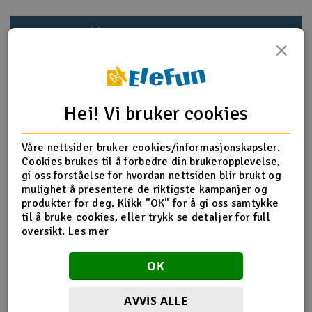
Outlet
Produktinfo
Deler
Tips en venn
×
Radioutstyr
Anmeldelser
Raketter
Produktinformasjon
Hei! Vi bruker cookies
Smarthjem, lek & hobby
Use for T-REX 450 Pro / 450 Sport V2. / Plus
Våre nettsider bruker cookies/informasjonskapsler.
Cookies brukes til å forbedre din brukeropplevelse,
Solenergi
Main shaft x 2(5x6x118mm)
H
gi oss forståelse for hvordan nettsiden blir brukt og
Main shaft lock ring x 2(5x9x0.1mm)
mulighet å presentere de riktigste kampanjer og
Socket Button Head Collar Screw x 2(M2x12mm)
Sparkesykler & elkjøretøy
produkter for deg. Klikk "OK" for å gi oss samtykke
Du
M2 nut x 2
til å bruke cookies, eller trykk se detaljer for full
Vi
oversikt.
Les mer
Verktøy, utstyr & tilbehør
Flere detaljer
OK
Gavekort
Produktet er
Reservedeler Align T-Rex 450 Pro
forbundet med
Reservedeler Align T-Rex 450 Sport
AVVIS ALLE
H45022T Main Shaft 450Pro 2pcs