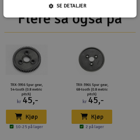
SE DETALJER
Flere så også på
TRX-3956 Spur gear,
TRX-3961 Spur gear,
54-tooth (0.8 metric
68-tooth (0.8 metric
pitch)
pitch)
45,-
45,-
kr
kr
Kjøp
Kjøp
10-25 på lager
2 på lager