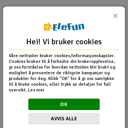
Outlet
×
Produktinfo
Tips en venn
Anmeldelser
Radioutstyr
Raketter
Hei! Vi bruker cookies
Produktinformasjon
Smarthjem, lek & hobby
Våre nettsider bruker cookies/informasjonskapsler.
Telemetry trigger magnet holders, spur gear/ magnet,
Cookies brukes til å forbedre din brukeropplevelse,
5x2mm (1)/ 3x8mm CCS (3)/ 3x10mm CCS (3)
gi oss forståelse for hvordan nettsiden blir brukt og
Solenergi
H
mulighet å presentere de riktigste kampanjer og
produkter for deg. Klikk "OK" for å gi oss samtykke
Sparkesykler & elkjøretøy
Du
til å bruke cookies, eller trykk se detaljer for full
Flere detaljer
Vi
oversikt.
Les mer
Produktet er
Reservedeler Traxxas
Verktøy, utstyr & tilbehør
forbundet med
OK
Del av PartFinder
Traxxas Slash 4x4 BL-2S RTR TQ
Gavekort
Green
Traxxas Slash 4x4 BL-2S RTR TQ Red
AVVIS ALLE