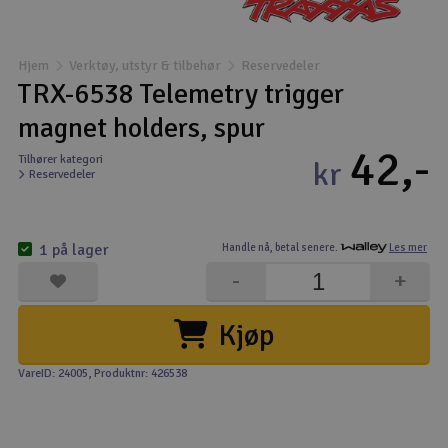
Båter
Hjem
Verktøy, utstyr & tilbehør
Reservedeler
Droner
TRX-6538 Telemetry trigger
magnet holders, spur
Droner for FPV
42,-
Tilhører kategori
kr
Reservedeler
Fly
Helikopter
1 på lager
Handle nå,
betal senere.
Les mer
V
-
+
Kamerautstyr
Kjøp
Modellbygging, LEGO & byggesett
VareID: 24005
, Produktnr: 426538
Modelljernbane
Motor & tilbehør