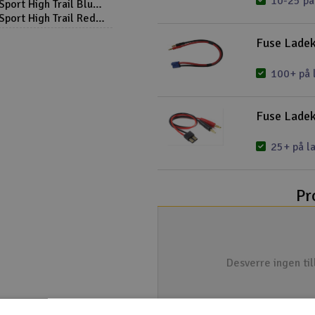
10-25 på
Sport High Trail Blue
Sport High Trail Red
Fuse Ladek
100+ på 
Fuse Ladek
25+ på l
Pr
Desverre ingen ti