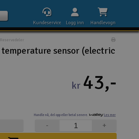
Kundeservice
Logg inn
Handlevogn
Reservedeler
Print prod
temperature sensor (electric
Kontak
43,-
kr
Åpn
Rek
Handle nå,
del opp eller
betal senere.
Les mer
E-p
-
+
Tel