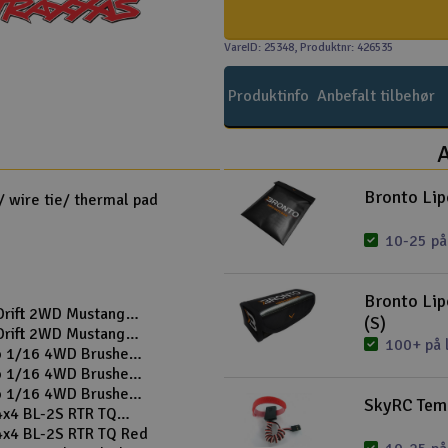
VareID: 25348
, Produktnr: 426535
Produktinfo
Anbefalt tilbehør
A
Bronto Lip
 wire tie/ thermal pad
10-25 på
Bronto Li
 Drift 2WD Mustang
(S)
 Drift 2WD Mustang
100+ på 
o 1/16 4WD Brushed
o 1/16 4WD Brushed
o 1/16 4WD Brushed
SkyRC Tem
 4x4 BL-2S RTR TQ
 4x4 BL-2S RTR TQ Red