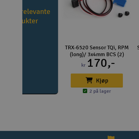
e flere relevante
produkter
TRX-6520 Sensor TQi, RPM
(long)/ 3x4mm BCS (2)
170,-
kr
Kjøp
2 på lager