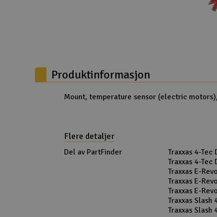
Droner
Droner for FPV
Fly
Produktinformasjon
Helikopter
Kamerautstyr
Mount, temperature sensor (electric motors)/
Modellbygging, LEGO & byggesett
Modelljernbane
Flere detaljer
Motor & tilbehør
Del av PartFinder
Traxxas 4-Tec
1/10 RTR Blue
Traxxas 4-Tec
Outlet
1/10 RTR Red
Traxxas E-Rev
RTR - Green
Traxxas E-Rev
Radioutstyr
RTR - Orange
Traxxas E-Rev
RTR TQ - Blue
Traxxas Slash
Raketter
Green
Traxxas Slash