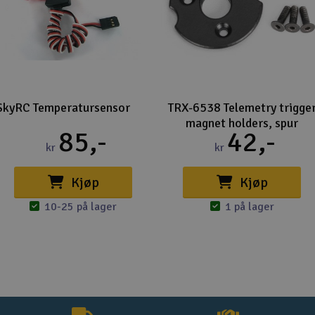
SkyRC Temperatursensor
TRX-6538 Telemetry trigge
magnet holders, spur
85,-
42,-
kr
kr
Kjøp
Kjøp
10-25 på lager
1 på lager