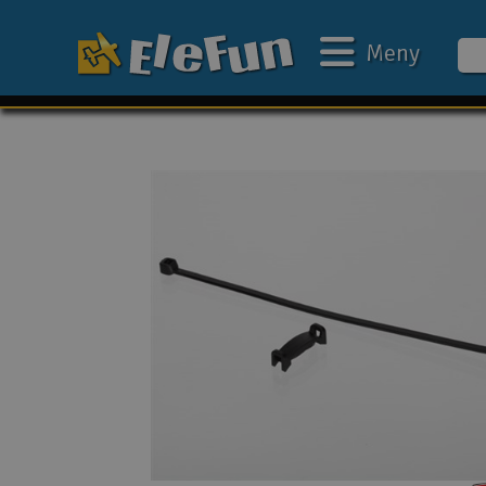
Meny
Ukens tilbud
Outlet
Mine favoritter
Gavekort
3D-print
Batteri & ladere
Bilbane
Biler
Båter