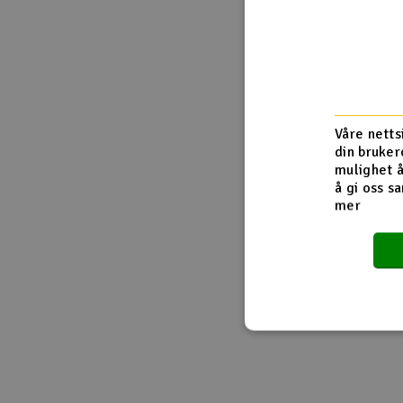
Våre netts
din bruker
mulighet å
å gi oss sa
mer