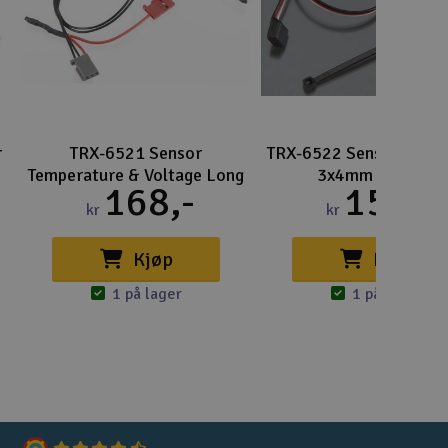
r
TRX-6521 Sensor
TRX-6522 Sensor RPM 
Temperature & Voltage Long
3x4mm BCS (2)
168,-
155,-
kr
kr
Kjøp
Kjøp
1 på lager
1 på lager