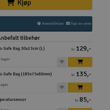
Kjøp
Hurtiglink
Pakke
Kjøpsv
Distri
Frakt 
Perso
Intern
Garant
Infoka
Logo 
Angref
Betali
Konku
Om Ele
Anmeldelser
Tips en venn
nbefalt tilbehør
129,-
o-Safe Bag 30x23cm (L)
kr
Velko
 lager
135,-
Log
po-Safe Bag (185x75x60mm)
kr
Din
lager
Din
85,-
peratursensor
kr
Mva