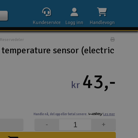
Kundeservice
Logg inn
Handlevogn
Reservedeler
Print prod
temperature sensor (electric
Kontak
43,-
kr
Åpn
Rek
Handle nå,
del opp eller
betal senere.
Les mer
E-p
-
+
Tel