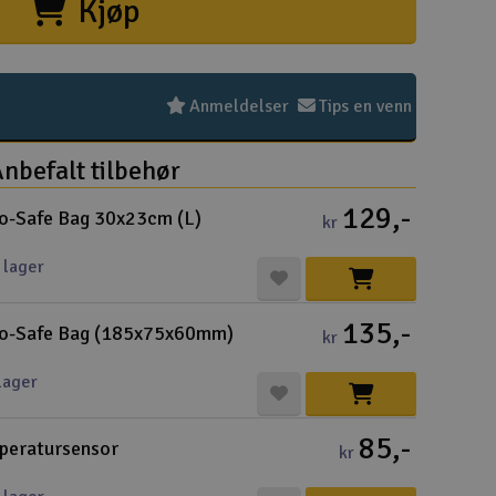
Kjøp
Hurtiglink
Pakke
Kjøpsv
Distri
Frakt 
Perso
Intern
Garant
Infoka
Logo 
Angref
Betali
Konku
Om Ele
Anmeldelser
Tips en venn
nbefalt tilbehør
129,-
o-Safe Bag 30x23cm (L)
kr
Velko
 lager
135,-
Log
po-Safe Bag (185x75x60mm)
kr
Din
lager
Din
85,-
peratursensor
kr
Mva