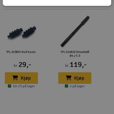
TFL-213B55 Rod boots
TFL-511B22 Driveshaft
Ø4 / 5.3
29,-
119,-
kr
kr
Kjøp
Kjøp
10-25 på lager
2 på lager