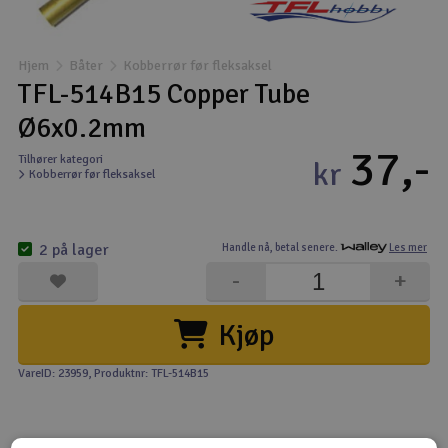
Båter
Hjem
Båter
Kobberrør før fleksaksel
Droner
TFL-514B15 Copper Tube
Ø6x0.2mm
Droner for FPV
37,-
Tilhører kategori
kr
Kobberrør før fleksaksel
Fly
Helikopter
2 på lager
Handle nå,
betal senere.
Les mer
V
-
+
Kamerautstyr
Kjøp
Modellbygging, LEGO & byggesett
VareID: 23959
, Produktnr: TFL-514B15
Modelljernbane
Motor & tilbehør