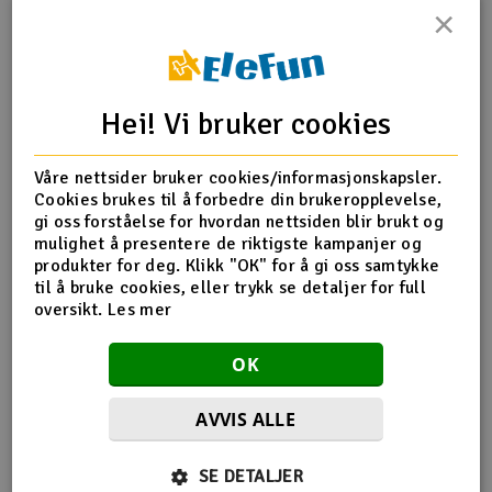
×
Outlet
Produktinfo
Tips en venn
Anmeldelser
Radioutstyr
Hei! Vi bruker cookies
Raketter
Produktinformasjon
Våre nettsider bruker cookies/informasjonskapsler.
Cookies brukes til å forbedre din brukeropplevelse,
Smarthjem, lek & hobby
TFL-514B15 Copper Tube Ø6x0.2mm
gi oss forståelse for hvordan nettsiden blir brukt og
mulighet å presentere de riktigste kampanjer og
Solenergi
produkter for deg. Klikk "OK" for å gi oss samtykke
H
til å bruke cookies, eller trykk se detaljer for full
Flere detaljer
oversikt.
Les mer
Sparkesykler & elkjøretøy
Du
Produktet er
TFL Apparation - Dual motor - 2.4Ghz
Vi
OK
forbundet med
RTR
TFL Genesis - Single motor - 2.4Ghz
Verktøy, utstyr & tilbehør
RTR
AVVIS ALLE
Gavekort
Flere så også på
SE DETALJER