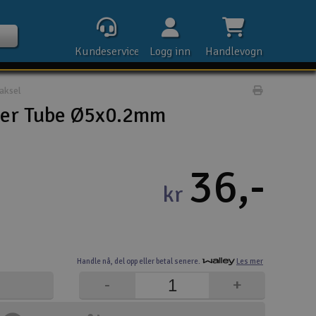
Kundeservice
Logg inn
Handlevogn
aksel
Print prod
er Tube Ø5x0.2mm
Kontak
36,-
kr
Åpn
Rek
Handle nå,
del opp eller
betal senere.
Les mer
E-p
-
+
Tel