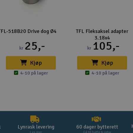
TFL-518B20 Drive dog Ø4
TFL Fleksaksel adapter
3.18x4
25,-
105,-
kr
kr
Kjøp
Kjøp
4-10 på lager
4-10 på lager
k
Lynrask levering
60 dager bytterett
Les mer
Gå til bytte & retur