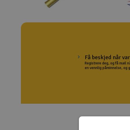
Droner
Droner for FPV
Fly
Helikopter
Kamerautstyr
Få beskjed når var
Registrere deg, og få mail n
Modellbygging, LEGO & byggesett
en vennlig påminnelse, og gir
Modelljernbane
Motor & tilbehør
Outlet
Radioutstyr
Raketter