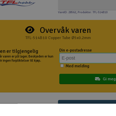
VareID: 28562
, Produktnr: TFL-514B10
Overvåk varen
TFL-514B10 Copper Tube Ø5x0.2mm
Din e-postadresse
en er tilgjengelig
år varen er på lager. Beskjeden er kun
 ingen forpliktelser til kjøp.
Med melding
Gi meg
Produktinfo