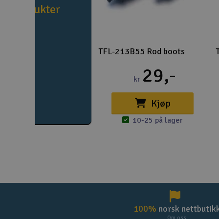
produkter
TFL-213B55 Rod boots
29,-
kr
Kjøp
10-25 på lager
100%
norsk nettbutik
Om oss