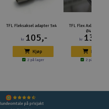
Lag
Skr
Tøm
TFL Fleksaksel adapter 5x4
TFL Flex Axle - 195m
Ø4.00
105,-
135,-
kr
kr
Kjøp
Kjøp
2 på lager
2 på lager
Kundeomtale på prisjakt