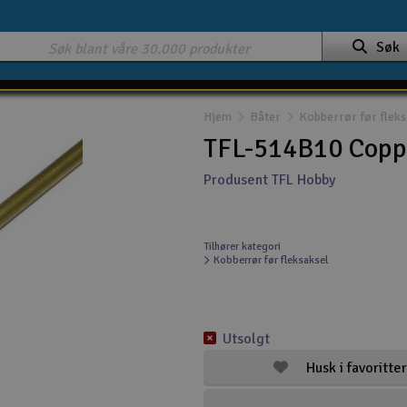
Søk
Hjem
Båter
Kobberrør før fleks
TFL-514B10 Copp
Produsent TFL Hobby
Tilhører kategori
Kobberrør før fleksaksel
Utsolgt
Husk i favoritter