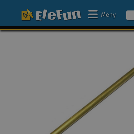
Meny
Ukens tilbud
Outlet
Mine favoritter
Gavekort
3D-print
Batteri & ladere
Bilbane
Biler
Båter