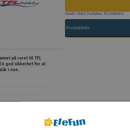
VareID: 19450
, Produktnr: TFL-502B20-3
Produktinfo
nnet på roret til TFL
n god sikkerhet for at
lår i noe.
Single motor - 2.4Ghz