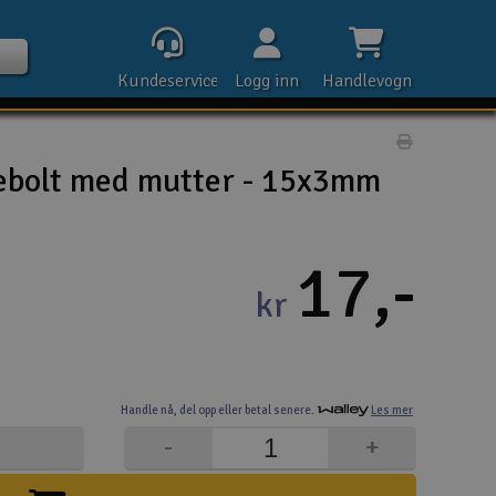
Kundeservice
Logg inn
Handlevogn
Print prod
tebolt med mutter - 15x3mm
Kontak
17,-
kr
Åpn
Rek
Handle nå,
del opp eller
betal senere.
Les mer
E-p
-
+
Tel