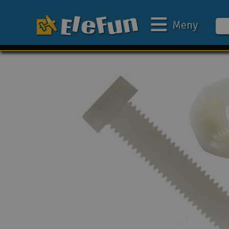
Meny
Ukens tilbud
Outlet
Mine favoritter
Gavekort
3D-print
Batteri & ladere
Bilbane
Biler
Båter