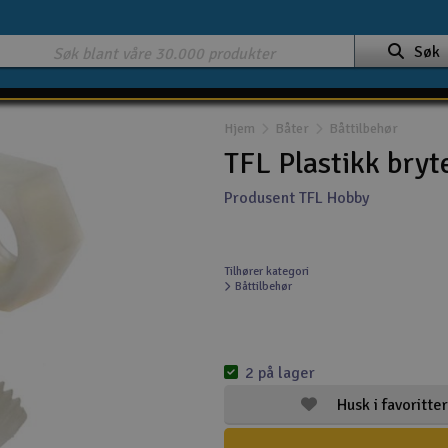
Søk
Hjem
Båter
Båttilbehør
TFL Plastikk bry
Produsent TFL Hobby
Tilhører kategori
Båttilbehør
2 på lager
Husk i favoritter