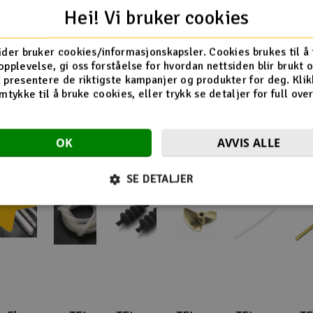
omplett Ror
Hei! Vi bruker cookies
ider bruker cookies/informasjonskapsler. Cookies brukes til å
opplevelse, gi oss forståelse for hvordan nettsiden blir brukt 
Flere så også på
 presentere de riktigste kampanjer og produkter for deg. Klik
mtykke til å bruke cookies, eller trykk se detaljer for full ove
OK
AVVIS ALLE
0%
SE DETALJER