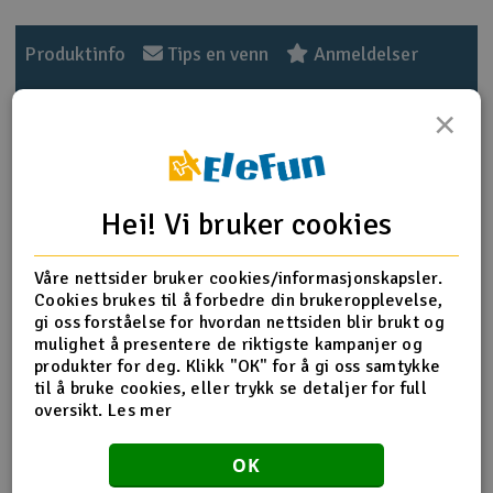
Outlet
Produktinfo
Tips en venn
Anmeldelser
Radioutstyr
×
Raketter
Produktinformasjon
Smarthjem, lek & hobby
Hei! Vi bruker cookies
Flaske med 60ml Ultimate Racing 1.000 cSt silikon
differensial olje for 1:8 skala offroad buggy. Brukes også av
Solenergi
mange til 1:10 skala on-road touring. Ultimate Racing
H
Våre nettsider bruker cookies/informasjonskapsler.
differential olje er laget av 100% ren silikonolje og vil
Cookies brukes til å forbedre din brukeropplevelse,
ikke bli tynnere i varmt vær, eller tykkere i kaldt vær. Jo
Sparkesykler & elkjøretøy
Du
gi oss forståelse for hvordan nettsiden blir brukt og
tykkere olja er, jo mindre vil differensialen slå ut i
Vi
mulighet å presentere de riktigste kampanjer og
svingene og hjulene gå i ulik hastighet. Å endre
produkter for deg. Klikk "OK" for å gi oss samtykke
Verktøy, utstyr & tilbehør
differensialolje i diffene er en av de viktigste
til å bruke cookies, eller trykk se detaljer for full
tuningmulighetene på off-road buggier. Ultimate Racing
oversikt.
Les mer
silikon olje inneholder antifriksjons tilsetninger for å
Gavekort
minimere endringer i viksositeten.
OK
Mengde
60ml