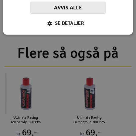
Viskositet
1130cSt
AVVIS ALLE
Type
100% Silikon olje
SE DETALJER
Flere så også på
Ultimate Racing
Ultimate Racing
Demperolje 600 CPS
Demperolje 700 CPS
69,-
69,-
kr
kr