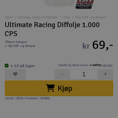
Båter
Hjem
Verktøy, utstyr & tilbehør
Olje
Olje Diff- og demper
Droner
Ultimate Racing Diffolje 1.000
CPS
Droner for FPV
69,-
Tilhører kategori
kr
Olje Diff- og demper
Fly
Helikopter
4-10 på lager
Handle nå,
betal senere.
Les mer
V
-
+
Kamerautstyr
Kjøp
Modellbygging, LEGO & byggesett
VareID: 23639
, Produktnr: UR0801
Modelljernbane
Motor & tilbehør