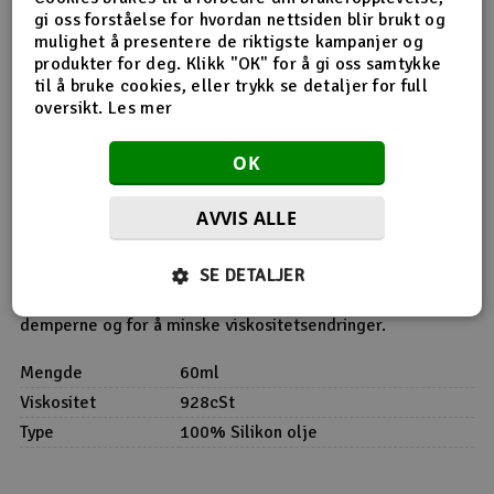
gi oss forståelse for hvordan nettsiden blir brukt og
Produktinfo
Tips en venn
Anmeldelser
mulighet å presentere de riktigste kampanjer og
produkter for deg. Klikk "OK" for å gi oss samtykke
til å bruke cookies, eller trykk se detaljer for full
oversikt.
Les mer
Produktinformasjon
OK
Flaske med 60ml Ultimate Racing silikon demperolje for
oljefylte dempere. Ultimate Racing demperolje er laget av
AVVIS ALLE
100% ren silikonolje og will ikke tynnes i varmt vær eller
bli tykkere i kaldt vær. Jo høyere viskositetsnummeret er,
SE DETALJER
jo tykkere er oljen. Ultimate Racing silikonolje inneholder
antifriksjonstilsetninger for å sikre lang levetid på
demperne og for å minske viskositetsendringer.
Mengde
60ml
Viskositet
928cSt
Type
100% Silikon olje