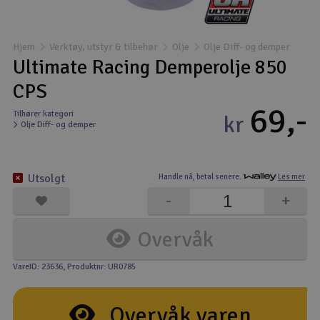
Båter
Hjem
Verktøy, utstyr & tilbehør
Olje
Olje Diff- og demper
Droner
Ultimate Racing Demperolje 850
CPS
Droner for FPV
69,-
Tilhører kategori
kr
Olje Diff- og demper
Fly
Helikopter
Utsolgt
Handle nå,
betal senere.
Les mer
V
-
+
Kamerautstyr
Overvåk
Modellbygging, LEGO & byggesett
VareID: 23636
, Produktnr: UR0785
Modelljernbane
Overvåk varen
Motor & tilbehør