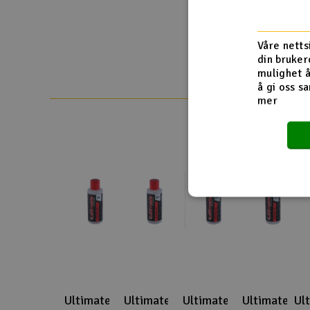
Smarthjem, lek & hobby
Solenergi
Våre netts
din bruker
Sparkesykler & elkjøretøy
mulighet å
å gi oss sa
Verktøy, utstyr & tilbehør
mer
Gavekort
Ultimate
Ultimate
Ultimate
Ultimate
Ul