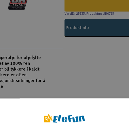
VareID: 23633
, Produktnr: UR0765
Produktinfo
erolje for oljefylte
et av 100% ren
r bli tykkere i kaldt
kere er oljen.
ksjonstilsetninger for å
ke
olje