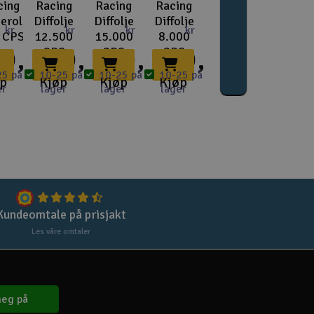
Lag
cing
Racing
Racing
Racing
erolje
Diffolje
Diffolje
Diffolje
kr
kr
kr
kr
Skr
 CPS
12.500
15.000
8.000
9,-
69,-
69,-
69,-
CPS
CPS
CPS
Tøm
25 på
10-25 på
10-25 på
10-25 på
øp
Kjøp
Kjøp
Kjøp
er
lager
lager
lager
Kundeomtale på prisjakt
Les våre omtaler
eg på