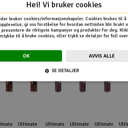
Hei! Vi bruker cookies
ider bruker cookies/informasjonskapsler. Cookies brukes til å
Flere så også på
opplevelse, gi oss forståelse for hvordan nettsiden blir brukt 
 presentere de riktigste kampanjer og produkter for deg. Klik
mtykke til å bruke cookies, eller trykk se detaljer for full ove
OK
AVVIS ALLE
SE DETALJER
timate
Ultimate
Ultimate
Ultimate
Ultimate
Ult