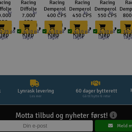
acing
Racing
Racing
Racing
Racing
Ra
ffolje
Diffolje
Demperolje
Demperolje
Demperolje
Demp
kr
kr
kr
kr
kr
0.000
7.000
400 CPS
450 CPS
550 CPS
800
69,-
69,-
69,-
69,-
69,-
6
CPS
CPS
0-25 på
4-10 på
4-10 på
4-10 på
4-10 på
10-
jøp
Kjøp
Kjøp
Kjøp
Kjøp
Kj
ager
lager
lager
lager
lager
lag
k
Lynrask levering
60 dager bytterett
Les mer
Gå til bytte & retur
Motta tilbud og nyheter først!
Meld m