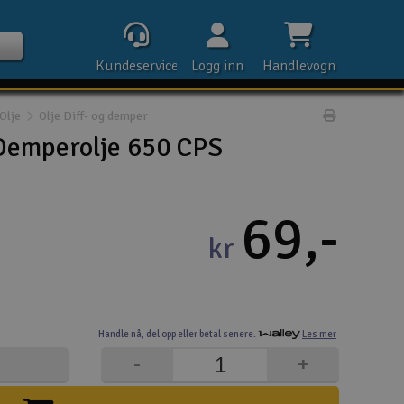
Kundeservice
Logg inn
Handlevogn
Olje
Olje Diff- og demper
Print prod
Demperolje 650 CPS
Kontak
69,-
kr
Åpn
Rek
Handle nå,
del opp eller
betal senere.
Les mer
E-p
-
+
Tel