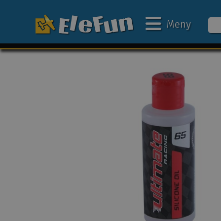
Meny
Ukens tilbud
Outlet
Mine favoritter
Gavekort
3D-print
Batteri & ladere
Bilbane
Biler
Båter