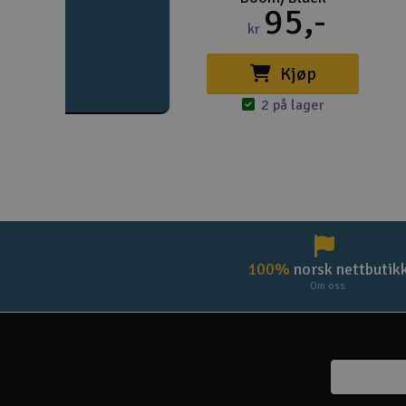
95,-
kr
Kjøp
2 på lager
100%
norsk nettbutik
Om oss