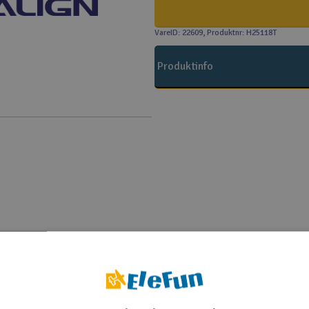
VareID: 22609
, Produktnr: H25118T
Produktinfo
Align T-Rex 250