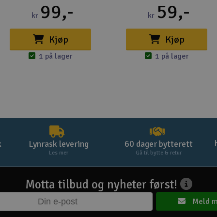
99,-
59,-
kr
kr
Kjøp
Kjøp
1 på lager
1 på lager
k
Lynrask levering
60 dager bytterett
Les mer
Gå til bytte & retur
Motta tilbud og nyheter først!
Meld m