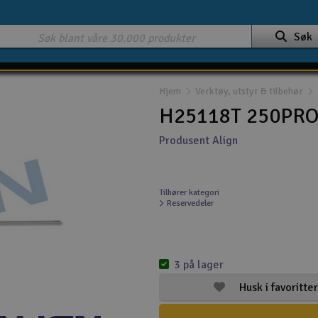
Søk
Hjem
Verktøy, utstyr & tilbehør
H25118T 250PRO 
Produsent Align
Tilhører kategori
Reservedeler
3 på lager
Husk i favoritter