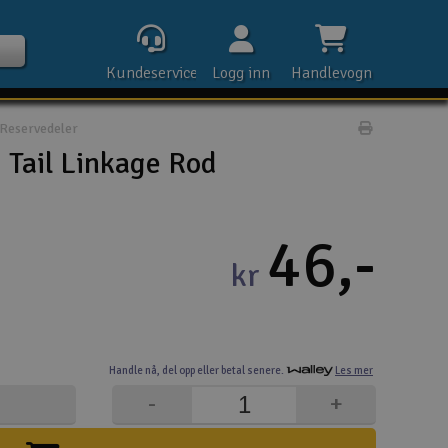
Kundeservice
Logg inn
Handlevogn
Reservedeler
Print prod
Tail Linkage Rod
Kontak
46,-
kr
Åpn
Rek
Handle nå,
del opp eller
betal senere.
Les mer
E-p
-
+
Tel