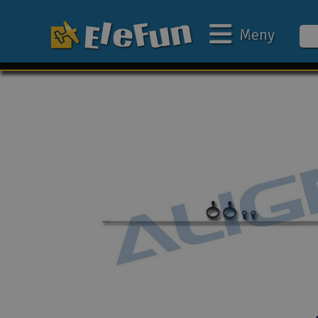
Meny
Ukens tilbud
Outlet
Mine favoritter
Gavekort
3D-print
Batteri & ladere
Bilbane
Biler
Båter