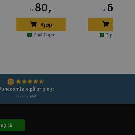
Lag
80,-
69,-
kr
kr
Skr
Kjøp
Kjøp
Tøm
2 på lager
3 på lager
Kundeomtale på prisjakt
Les våre omtaler
eg på