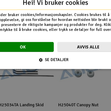
Hei! Vi bruker cookies
ider bruker cookies/informasjonskapsler. Cookies brukes til å
Flere så også på
opplevelse, gi oss forståelse for hvordan nettsiden blir brukt 
 presentere de riktigste kampanjer og produkter for deg. Klik
mtykke til å bruke cookies, eller trykk se detaljer for full ove
OK
AVVIS ALLE
SE DETALJER
H25034TA Landing Skid
H25040T Canopy Nut