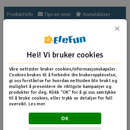
Outlet
Produktinfo
Tips en venn
Anmeldelser
Radioutstyr
×
Raketter
Produktinformasjon
Hei! Vi bruker cookies
Smarthjem, lek & hobby
Use for T-REX 250
Solenergi
Våre nettsider bruker cookies/informasjonskapsler.
H
Carbon fiber tail blade x 2
Cookies brukes til å forbedre din brukeropplevelse,
Shape: Symmetrical wing
gi oss forståelse for hvordan nettsiden blir brukt og
Sparkesykler & elkjøretøy
Du
Length:40mm
mulighet å presentere de riktigste kampanjer og
Vi
Width:1.5mm
produkter for deg. Klikk "OK" for å gi oss samtykke
Shaft Diameter:1.5mm
Verktøy, utstyr & tilbehør
til å bruke cookies, eller trykk se detaljer for full
Weight:1.0g/set
oversikt.
Les mer
Gavekort
OK
Flere detaljer