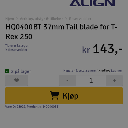
Båter
Hjem
Verktøy, utstyr & tilbehør
Reservedeler
Droner
HQ0400BT 37mm Tail blade for T-
Rex 250
Droner for FPV
143,-
Tilhører kategori
kr
Reservedeler
Fly
Helikopter
2 på lager
Handle nå,
betal senere.
Les mer
V
-
+
Kamerautstyr
Kjøp
Modellbygging, LEGO & byggesett
VareID: 28922
, Produktnr: HQ0400BT
Modelljernbane
Motor & tilbehør