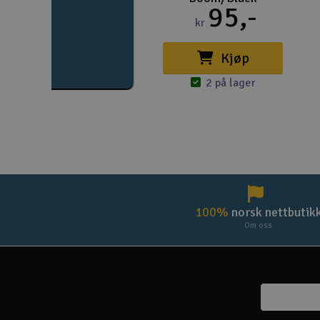
95,-
kr
Kjøp
2 på lager
100%
norsk nettbutik
Om oss