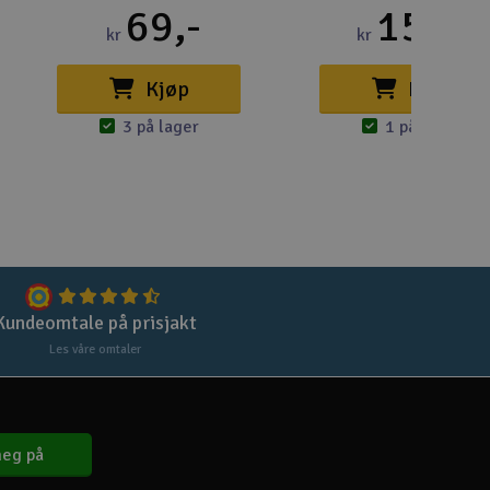
Lag
69,-
152,-
kr
kr
Skr
Kjøp
Kjøp
Tøm
3 på lager
1 på lager
Kundeomtale på prisjakt
Les våre omtaler
eg på