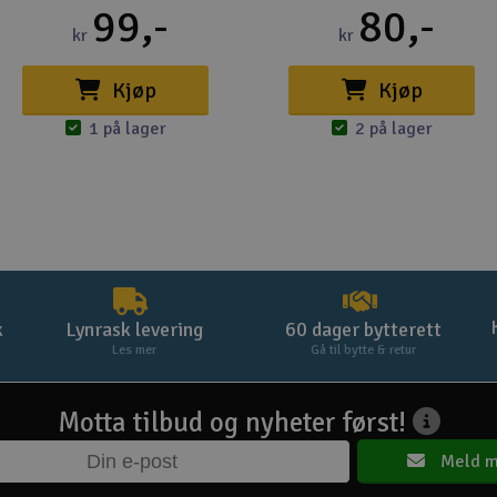
99,-
80,-
kr
kr
Kjøp
Kjøp
1 på lager
2 på lager
k
Lynrask levering
60 dager bytterett
Les mer
Gå til bytte & retur
Motta tilbud og nyheter først!
Meld m