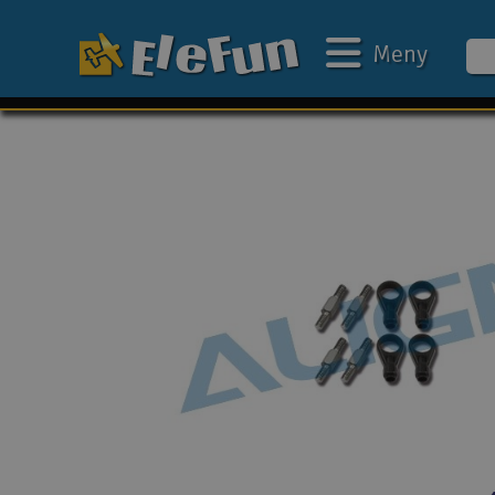
Meny
Ukens tilbud
Outlet
Mine favoritter
Gavekort
3D-print
Batteri & ladere
Bilbane
Biler
Båter