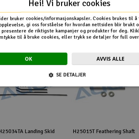
Hei! Vi bruker cookies
ider bruker cookies/informasjonskapsler. Cookies brukes til å
Flere så også på
opplevelse, gi oss forståelse for hvordan nettsiden blir brukt 
 presentere de riktigste kampanjer og produkter for deg. Klik
mtykke til å bruke cookies, eller trykk se detaljer for full ove
OK
AVVIS ALLE
SE DETALJER
H25034TA Landing Skid
H25015T Feathering Shaft