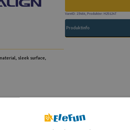
VareID: 23464
, Produktnr: H25124T
Produktinfo
material, sleek surface,
Align T-Rex 250