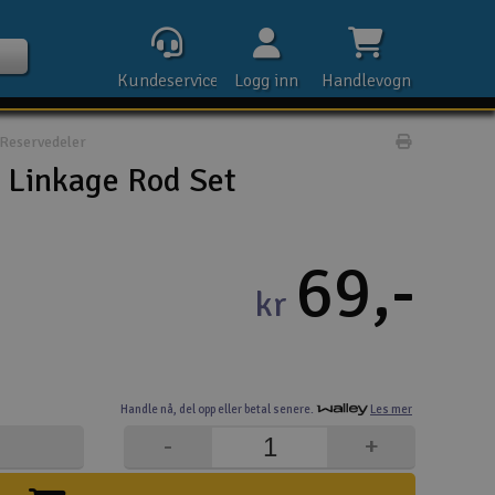
Kundeservice
Logg inn
Handlevogn
Reservedeler
Print prod
Linkage Rod Set
Kontak
69,-
kr
Åpn
Rek
Handle nå,
del opp eller
betal senere.
Les mer
E-p
-
+
Tel