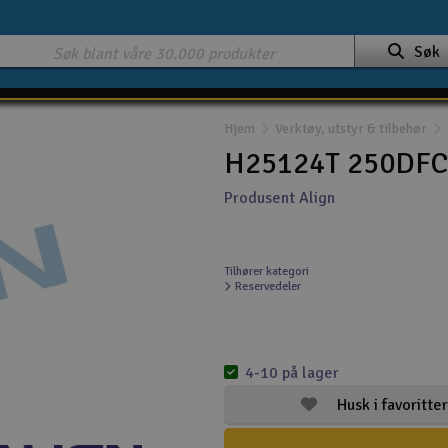
Søk
Hjem
Verktøy, utstyr & tilbehør
H25124T 250DFC 
Produsent Align
Tilhører kategori
Reservedeler
4-10 på lager
Husk i favoritter