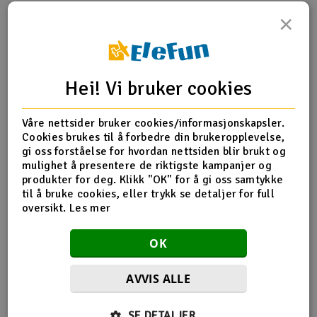
×
Outlet
Produktinfo
Tips en venn
Anmeldelser
Radioutstyr
Hei! Vi bruker cookies
Raketter
Produktinformasjon
Våre nettsider bruker cookies/informasjonskapsler.
Smarthjem, lek & hobby
Cookies brukes til å forbedre din brukeropplevelse,
SX-C8239 Rad 2 Outer borders and barrier
gi oss forståelse for hvordan nettsiden blir brukt og
mulighet å presentere de riktigste kampanjer og
Solenergi
H
produkter for deg. Klikk "OK" for å gi oss samtykke
til å bruke cookies, eller trykk se detaljer for full
Flere detaljer
Sparkesykler & elkjøretøy
Du
oversikt.
Les mer
Baneskala
1:32 - Standard
Vi
Verktøy, utstyr & tilbehør
Banetype
Digital
OK
Analog
Gavekort
AVVIS ALLE
SE DETALJER