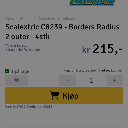
Båter
Hjem
Bilbane
Banedeler for bilbane
Droner
Scalextric C8239 - Borders Radius
2 outer - 4stk
Droner for FPV
215,-
Tilhører kategori
kr
Banedeler for bilbane
Fly
Helikopter
1 på lager
Handle nå,
betal senere.
Les mer
V
-
+
Kamerautstyr
Kjøp
Modellbygging, LEGO & byggesett
VareID: 17609
, Produktnr: C8239
Modelljernbane
Motor & tilbehør