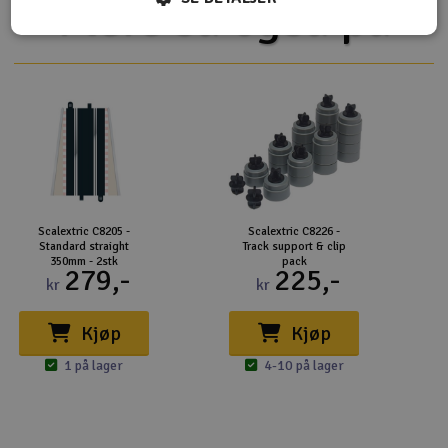
Flere så også på
Scalextric C8205 -
Scalextric C8226 -
Standard straight
Track support & clip
350mm - 2stk
pack
279,-
225,-
kr
kr
Kjøp
Kjøp
1 på lager
4-10 på lager