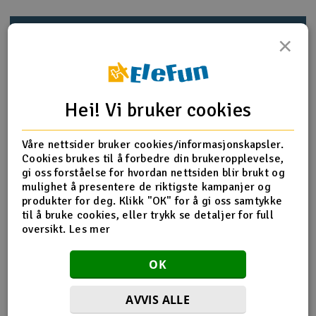
Outlet
Produktinfo
Tips en venn
Anmeldelser
×
Radioutstyr
Raketter
Produktinformasjon
Hei! Vi bruker cookies
Smarthjem, lek & hobby
Bygg broer og opphøyninger på banen din. Pakken
Våre nettsider bruker cookies/informasjonskapsler.
inneholder 20x broelementer som kan settes sammen til
Cookies brukes til å forbedre din brukeropplevelse,
Solenergi
ulike høyder av brostøtter. Det medfølger også 10x fester
gi oss forståelse for hvordan nettsiden blir brukt og
H
mellom brostøttene og skinnene.
mulighet å presentere de riktigste kampanjer og
produkter for deg. Klikk "OK" for å gi oss samtykke
Sparkesykler & elkjøretøy
Du
til å bruke cookies, eller trykk se detaljer for full
Vi
oversikt.
Les mer
Verktøy, utstyr & tilbehør
Flere detaljer
Baneskala
1:32 - Standard
OK
Gavekort
Banetype
Digital
Analog
AVVIS ALLE