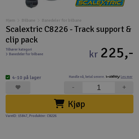
Båter
Hjem
Bilbane
Banedeler for bilbane
Droner
Scalextric C8226 - Track support &
clip pack
Droner for FPV
225,-
Tilhører kategori
kr
Banedeler for bilbane
Fly
Helikopter
4-10 på lager
Handle nå,
betal senere.
Les mer
V
-
+
Kamerautstyr
Kjøp
Modellbygging, LEGO & byggesett
VareID: 15847
, Produktnr: C8226
Modelljernbane
Motor & tilbehør