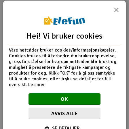
×
Outlet
Produktinfo
Tips en venn
Anmeldelser
Radioutstyr
Hei! Vi bruker cookies
Raketter
Produktinformasjon
Våre nettsider bruker cookies/informasjonskapsler.
Smarthjem, lek & hobby
Cookies brukes til å forbedre din brukeropplevelse,
SX-C8281 Radius 3 Curve Inner Borders & Barrier
gi oss forståelse for hvordan nettsiden blir brukt og
mulighet å presentere de riktigste kampanjer og
Solenergi
H
produkter for deg. Klikk "OK" for å gi oss samtykke
til å bruke cookies, eller trykk se detaljer for full
Flere detaljer
Sparkesykler & elkjøretøy
Du
oversikt.
Les mer
Baneskala
1:32 - Standard
Vi
Verktøy, utstyr & tilbehør
Banetype
Digital
OK
Analog
Gavekort
AVVIS ALLE
SE DETALJER