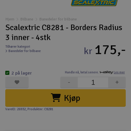
Båter
Hjem
Bilbane
Banedeler for bilbane
Droner
Scalextric C8281 - Borders Radius
3 inner - 4stk
Droner for FPV
175,-
Tilhører kategori
kr
Banedeler for bilbane
Fly
Helikopter
2 på lager
Handle nå,
betal senere.
Les mer
V
-
+
Kamerautstyr
Kjøp
Modellbygging, LEGO & byggesett
VareID: 26932
, Produktnr: C8281
Modelljernbane
Motor & tilbehør