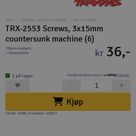
Båter
Hjem
Verktøy, utstyr & tilbehør
Reservedeler
Droner
TRX-2553 Screws, 3x15mm
countersunk machine (6)
Droner for FPV
36,-
Tilhører kategori
kr
Reservedeler
Fly
Helikopter
1 på lager
Handle nå,
betal senere.
Les mer
V
-
+
Kamerautstyr
Kjøp
Modellbygging, LEGO & byggesett
VareID: 16984
, Produktnr: 422553
Modelljernbane
Motor & tilbehør