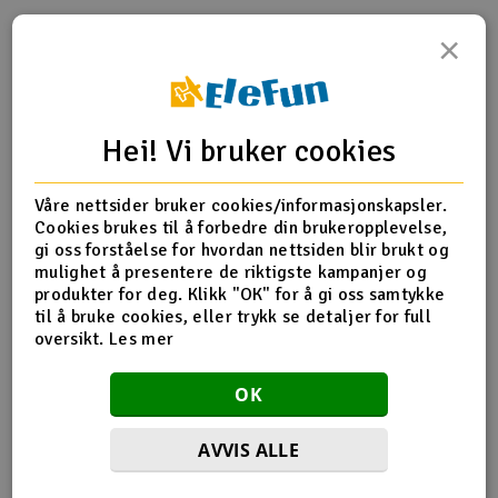
×
Outlet
Produktinfo
Tips en venn
Anmeldelser
Radioutstyr
Hei! Vi bruker cookies
Raketter
Produktinformasjon
Våre nettsider bruker cookies/informasjonskapsler.
Smarthjem, lek & hobby
TRX-2553 Screws, 3x15mm countersunk machine (6)
Cookies brukes til å forbedre din brukeropplevelse,
gi oss forståelse for hvordan nettsiden blir brukt og
Solenergi
mulighet å presentere de riktigste kampanjer og
H
produkter for deg. Klikk "OK" for å gi oss samtykke
Flere detaljer
til å bruke cookies, eller trykk se detaljer for full
Sparkesykler & elkjøretøy
Du
oversikt.
Les mer
Produktet er
Reservedeler Traxxas
Vi
forbundet med
Verktøy, utstyr & tilbehør
OK
Del av PartFinder
Traxxas 4-Tec Drift 2WD Mustang
1/10 RTR Blue
Traxxas 4-Tec Drift 2WD Mustang
Gavekort
1/10 RTR Red
AVVIS ALLE