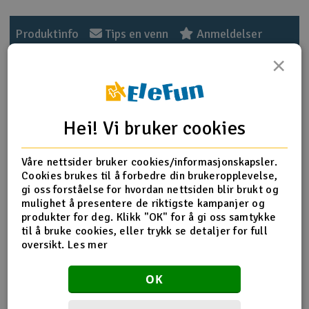
Outlet
Produktinfo
Tips en venn
Anmeldelser
×
Radioutstyr
Raketter
Produktinformasjon
Hei! Vi bruker cookies
Smarthjem, lek & hobby
TRX-2580 Screws, 3x20mm button-head machine (he
Våre nettsider bruker cookies/informasjonskapsler.
Solenergi
H
Cookies brukes til å forbedre din brukeropplevelse,
gi oss forståelse for hvordan nettsiden blir brukt og
Flere detaljer
Sparkesykler & elkjøretøy
Du
mulighet å presentere de riktigste kampanjer og
Produktet er
Reservedeler Traxxas
Vi
produkter for deg. Klikk "OK" for å gi oss samtykke
forbundet med
til å bruke cookies, eller trykk se detaljer for full
Verktøy, utstyr & tilbehør
oversikt.
Les mer
Del av PartFinder
Traxxas Mini Maxx 4x4 BL-2S
Gavekort
Brushless RTR Black
Traxxas Mini Maxx 4x4 BL-2S
OK
Brushless RTR Blue
Traxxas Mini Maxx 4x4 BL-2S
Brushless RTR Green
Traxxas Mini Maxx 4x4 BL-2S