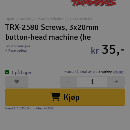
Båter
Hjem
Verktøy, utstyr & tilbehør
Reservedeler
Droner
TRX-2580 Screws, 3x20mm
button-head machine (he
Droner for FPV
35,-
Tilhører kategori
kr
Reservedeler
Fly
Helikopter
1 på lager
Handle nå,
betal senere.
Les mer
V
-
+
Kamerautstyr
Kjøp
Modellbygging, LEGO & byggesett
VareID: 13027
, Produktnr: 422580
Modelljernbane
Motor & tilbehør