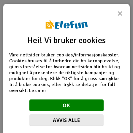
×
Outlet
Produktinfo
Tips en venn
Anmeldelser
Radioutstyr
Hei! Vi bruker cookies
Raketter
Produktinformasjon
Våre nettsider bruker cookies/informasjonskapsler.
Smarthjem, lek & hobby
Screws, 4x12mm button-head machine (hex drive) (6)
Cookies brukes til å forbedre din brukeropplevelse,
gi oss forståelse for hvordan nettsiden blir brukt og
Solenergi
mulighet å presentere de riktigste kampanjer og
H
produkter for deg. Klikk "OK" for å gi oss samtykke
Flere detaljer
til å bruke cookies, eller trykk se detaljer for full
Sparkesykler & elkjøretøy
Du
oversikt.
Les mer
Produktet er
Reservedeler Traxxas
Vi
forbundet med
Verktøy, utstyr & tilbehør
OK
Del av PartFinder
Traxxas Slash 4x4 BL-2S RTR TQ
Green
Traxxas Slash 4x4 BL-2S RTR TQ Red
Gavekort
AVVIS ALLE