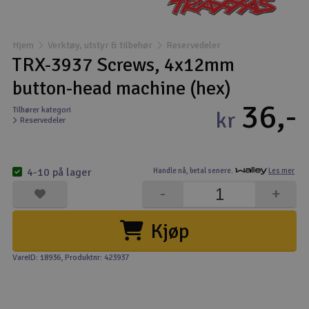
Båter
Hjem
Verktøy, utstyr & tilbehør
Reservedeler
Droner
TRX-3937 Screws, 4x12mm
button-head machine (hex)
Droner for FPV
36,-
Tilhører kategori
kr
Reservedeler
Fly
Helikopter
4-10 på lager
Handle nå,
betal senere.
Les mer
V
-
+
Kamerautstyr
Kjøp
Modellbygging, LEGO & byggesett
VareID: 18936
, Produktnr: 423937
Modelljernbane
Motor & tilbehør