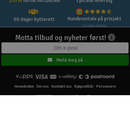
100%
norsk nettbutikk
Lynrask levering
Kundeomtale på prisjakt
60 dager bytterett
Les våre omtaler
Motta tilbud og nyheter først!
Meld meg på
Hovedsiden
Om oss
Kontakt oss
Kjøpsvilkår
Personvern
Elefun AS © 2003 - 2026