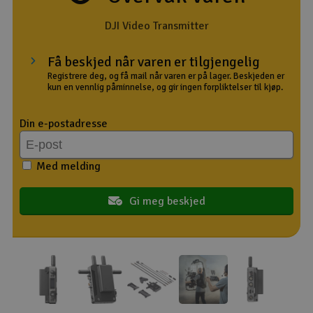
Outlet
DJI Video Transmitter
Radioutstyr
Få beskjed når varen er tilgjengelig
Registrere deg, og få mail når varen er på lager. Beskjeden er
kun en vennlig påminnelse, og gir ingen forpliktelser til kjøp.
Raketter
Din e-postadresse
Smarthjem, lek & hobby
Solenergi
Med melding
H
Sparkesykler & elkjøretøy
Gi meg beskjed
Du
Vi
Verktøy, utstyr & tilbehør
Gavekort