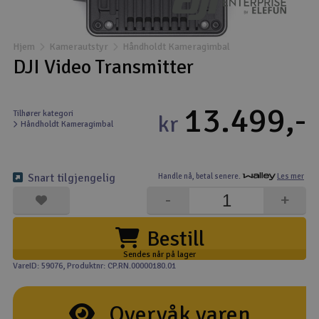
Båter
Hjem
Kamerautstyr
Håndholdt Kameragimbal
Droner
DJI Video Transmitter
Droner for FPV
13.499,-
Tilhører kategori
kr
Håndholdt Kameragimbal
Fly
Helikopter
Snart tilgjengelig
Handle nå,
betal senere.
Les mer
V
-
+
Kamerautstyr
Bestill
Modellbygging, LEGO & byggesett
Sendes når på lager
VareID: 59076
, Produktnr: CP.RN.00000180.01
Modelljernbane
Overvåk varen
Motor & tilbehør