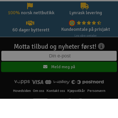
100%
norsk nettbutikk
Lynrask levering
Kundeomtale på prisjakt
60 dager bytterett
Les våre omtaler
Motta tilbud og nyheter først!
Meld meg på
Hovedsiden
Om oss
Kontakt oss
Kjøpsvilkår
Personvern
Elefun AS © 2003 - 2026