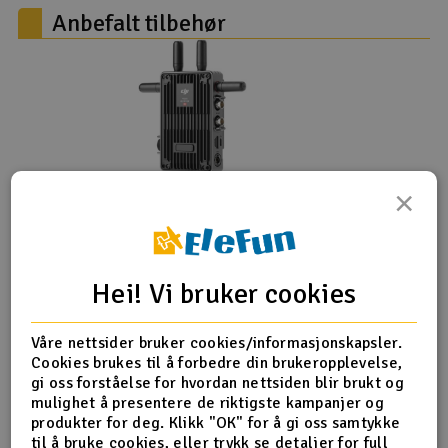
Anbefalt tilbehør
DJI Video Receiver
×
16.489,-
kr
Kjøp
Hei! Vi bruker cookies
1 på lager
Våre nettsider bruker cookies/informasjonskapsler.
Cookies brukes til å forbedre din brukeropplevelse,
gi oss forståelse for hvordan nettsiden blir brukt og
mulighet å presentere de riktigste kampanjer og
produkter for deg. Klikk "OK" for å gi oss samtykke
til å bruke cookies, eller trykk se detaljer for full