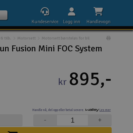
Kundeservice
Logg inn
Handlevogn
& tilb.
Motorsett
Motorsett børsteløs for bil
Print prod
un Fusion Mini FOC System
Kontak
895,-
kr
Åpn
Rek
Handle nå,
del opp eller
betal senere.
Les mer
E-p
-
+
Tel