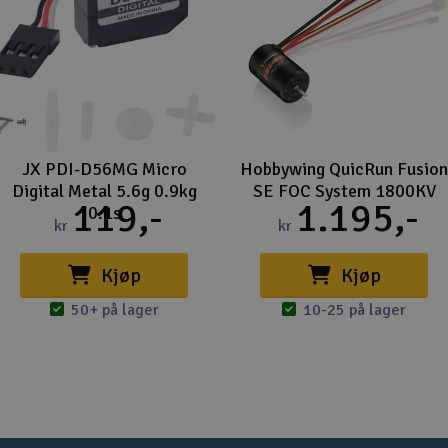
JX PDI-D56MG Micro
Hobbywing QuicRun Fusion
Digital Metal 5.6g 0.9kg
SE FOC System 1800KV
119,-
1.195,-
0.1s
kr
kr
Kjøp
Kjøp
50+ på lager
10-25 på lager