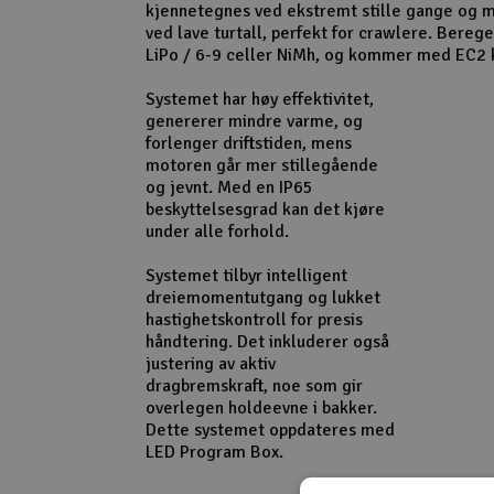
kjennetegnes ved ekstremt stille gange og m
Smarthjem, lek & hobby
ved lave turtall, perfekt for crawlere. Bereg
LiPo / 6-9 celler NiMh, og kommer med EC2 
Solenergi
Systemet har høy effektivitet,
Sparkesykler & elkjøretøy
genererer mindre varme, og
forlenger driftstiden, mens
Verktøy, utstyr & tilbehør
motoren går mer stillegående
og jevnt. Med en IP65
Gavekort
beskyttelsesgrad kan det kjøre
under alle forhold.
Systemet tilbyr intelligent
dreiemomentutgang og lukket
hastighetskontroll for presis
håndtering. Det inkluderer også
justering av aktiv
dragbremskraft, noe som gir
overlegen holdeevne i bakker.
Dette systemet oppdateres med
LED Program Box.