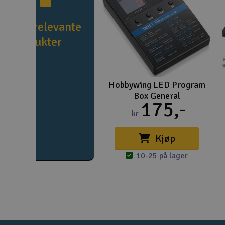
e flere relevante
produkter
Hobbywing LED Program
Box General
175,-
kr
Kjøp
10-25 på lager