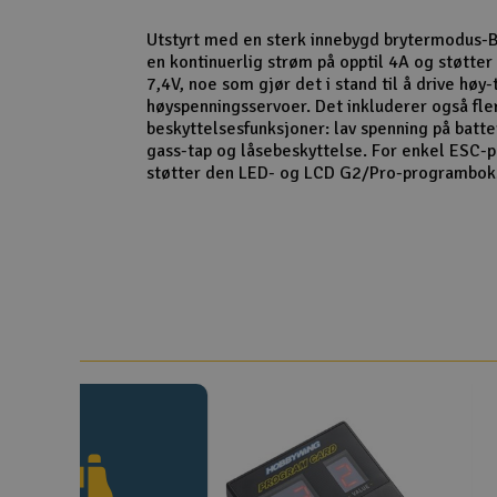
Utstyrt med en sterk innebygd brytermodus-
en kontinuerlig strøm på opptil 4A og støtte
7,4V, noe som gjør det i stand til å drive høy
høyspenningsservoer. Det inkluderer også fle
beskyttelsesfunksjoner: lav spenning på batte
gass-tap og låsebeskyttelse. For enkel ESC-p
støtter den LED- og LCD G2/Pro-programbok