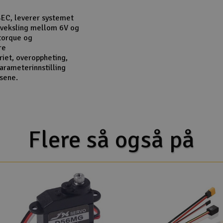
BEC, leverer systemet
r veksling mellom 6V og
-torque og
re
riet, overoppheting,
arameterinnstilling
sene.
Flere så også på