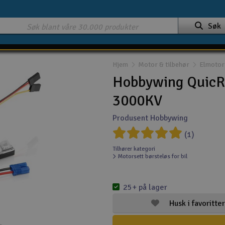
Søk
Hjem
Motor & tilbehør
Elmotor 
Hobbywing QuicR
3000KV
Produsent Hobbywing
(1)
Tilhører kategori
Motorsett børsteløs for bil
25+ på lager
Husk i favoritter