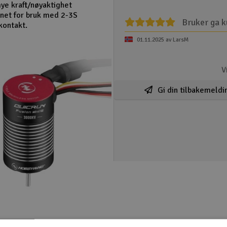
ye kraft/nøyaktighet
enet for bruk med 2-3S
Bruker ga k
kontakt.
01.11.2025 av LarsM
V
Gi din tilbakemeldi