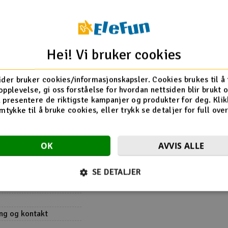
skala Crawlere
Hei! Vi bruker cookies
ider bruker cookies/informasjonskapsler. Cookies brukes til å
.
opplevelse, gi oss forståelse for hvordan nettsiden blir brukt 
bar, kont 4A (Switch
 presentere de riktigste kampanjer og produkter for deg. Klik
mtykke til å bruke cookies, eller trykk se detaljer for full ove
r 6-9 cell NiMh
OK
AVVIS ALLE
mm / Lengde:
SE DETALJER
m
ing og kontakt