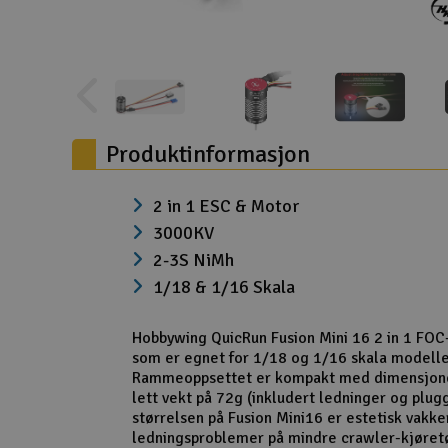
Droner
Droner for FPV
Fly
Produktinformasjon
Helikopter
Kamerautstyr
2 in 1 ESC & Motor
Modellbygging, LEGO & byggesett
3000KV
2-3S NiMh
Modelljernbane
1/18 & 1/16 Skala
Motor & tilbehør
Hobbywing QuicRun Fusion Mini 16 2 in 1 FOC-
Outlet
som er egnet for 1/18 og 1/16 skala modeller
Rammeoppsettet er kompakt med dimensjon
Radioutstyr
lett vekt på 72g (inkludert ledninger og plugg
størrelsen på Fusion Mini16 er estetisk vakke
Raketter
ledningsproblemer på mindre crawler-kjøretø