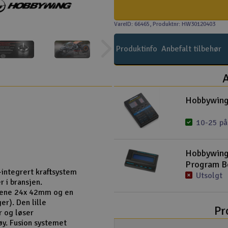
VareID: 66465
, Produktnr: HW30120403
Produktinfo
Anbefalt tilbehør
A
Hobbywing
10-25 på
Hobbywing
Program B
integrert kraftsystem
Utsolgt
 i bransjen.
ene 24x 42mm og en
er). Den lille
Pr
r og løser
y. Fusion systemet