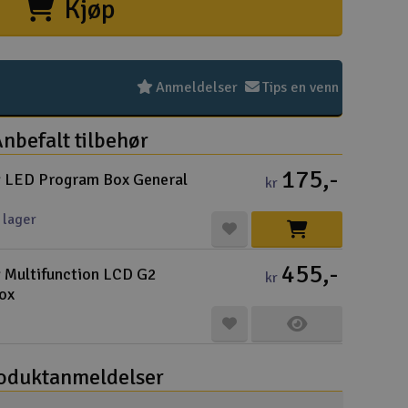
Kjøp
Hurtiglink
Pakke
Kjøpsv
Distri
Frakt 
Perso
Intern
Garant
Infoka
Logo 
Angref
Betali
Konku
Om Ele
Anmeldelser
Tips en venn
nbefalt tilbehør
175,-
 LED Program Box General
kr
Velko
 lager
455,-
Log
 Multifunction LCD G2
kr
ox
Din
Din
oduktanmeldelser
Mva