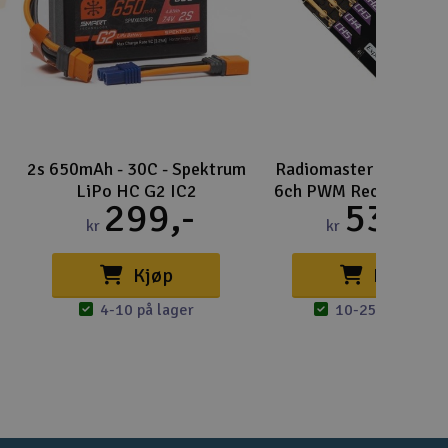
2s 650mAh - 30C - Spektrum
Radiomaster ELRS E
LiPo HC G2 IC2
6ch PWM Receiver 2.
299,-
539,-
kr
kr
Kjøp
Kjøp
4-10 på lager
10-25 på lager