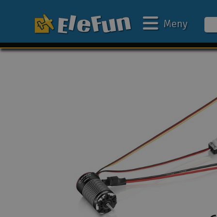
Meny
Ukens tilbud
Outlet
Mine favoritter
Gavekort
3D-print
Batteri & ladere
Bilbane
Biler
Båter