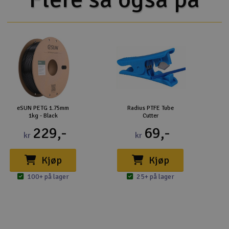
eSUN PETG 1.75mm
Radius PTFE Tube
1kg - Black
Cutter
229,-
69,-
kr
kr
Kjøp
Kjøp
100+ på lager
25+ på lager