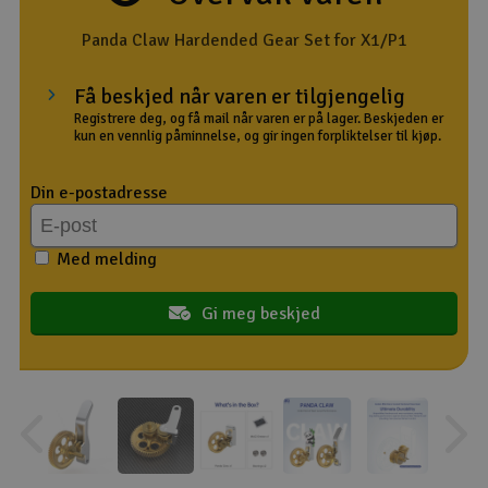
Outlet
Panda Claw Hardended Gear Set for X1/P1
Radioutstyr
Få beskjed når varen er tilgjengelig
Registrere deg, og få mail når varen er på lager. Beskjeden er
kun en vennlig påminnelse, og gir ingen forpliktelser til kjøp.
Raketter
Din e-postadresse
Smarthjem, lek & hobby
Solenergi
Med melding
H
Sparkesykler & elkjøretøy
Gi meg beskjed
Du
Vi
Verktøy, utstyr & tilbehør
Gavekort