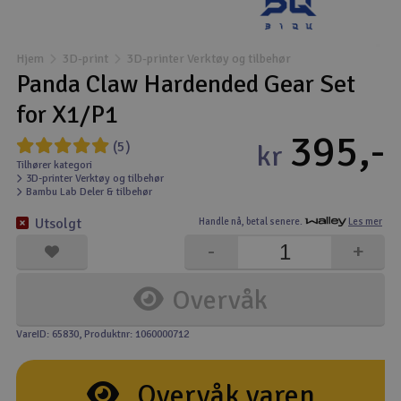
Båter
Hjem
3D-print
3D-printer Verktøy og tilbehør
Droner
Panda Claw Hardended Gear Set
for X1/P1
Droner for FPV
395,-
(5)
kr
Fly
Tilhører kategori
3D-printer Verktøy og tilbehør
Bambu Lab Deler & tilbehør
Helikopter
Utsolgt
Handle nå,
betal senere.
Les mer
V
-
+
Kamerautstyr
Overvåk
Modellbygging, LEGO & byggesett
VareID: 65830
, Produktnr: 1060000712
Modelljernbane
Overvåk varen
Motor & tilbehør