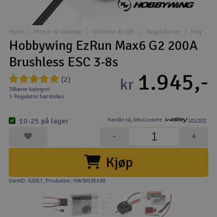
Båter
Hjem
Motor & tilbehør
Elmotor & tilb.
Regulatorer
Regulator børsteløs
Droner
Hobbywing EzRun Max6 G2 200A
Brushless ESC 3-8s
Droner for FPV
1.945,-
(2)
kr
Fly
Tilhører kategori
Regulator børsteløs
Helikopter
10-25 på lager
Handle nå,
betal senere.
Les mer
V
-
+
Kamerautstyr
Kjøp
Modellbygging, LEGO & byggesett
VareID: 62057
, Produktnr: HW30105100
Modelljernbane
Motor & tilbehør