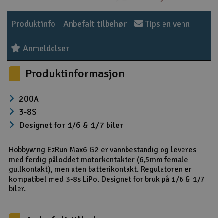
Outlet
Produktinfo
Anbefalt tilbehør
Tips en venn
Radioutstyr
Anmeldelser
Raketter
Produktinformasjon
Smarthjem, lek & hobby
200A
3-8S
Solenergi
H
Designet for 1/6 & 1/7 biler
Sparkesykler & elkjøretøy
Du
Hobbywing EzRun Max6 G2 er vannbestandig og leveres
Vi
med ferdig påloddet motorkontakter (6,5mm female
Verktøy, utstyr & tilbehør
gullkontakt), men uten batterikontakt. Regulatoren er
kompatibel med 3-8s LiPo. Designet for bruk på 1/6 & 1/7
Gavekort
biler.