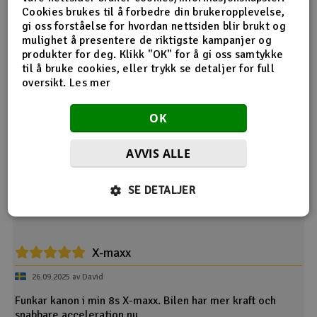
Spesifikasjoner
Cookies brukes til å forbedre din brukeropplevelse,
gi oss forståelse for hvordan nettsiden blir brukt og
Størrelse
70 x 56 x 45.5mm
mulighet å presentere de riktigste kampanjer og
Størrelse vifte
35 x 35 x 10mm
produkter for deg. Klikk "OK" for å gi oss samtykke
til å bruke cookies, eller trykk se detaljer for full
Vekt
245g
oversikt.
Les mer
Batterikontakt
Leveres uten
Type
Børsteløs & Sensor/Sensorløs
OK
Innspenning
3-8S LiPo
BEC
6V/7.4V/8.4V @8A
AVVIS ALLE
SE DETALJER
Produktanmeldelser
X-maxx
26.09.2025 av David
Funkar kanon i min 8s X-maxx. Bilen har mer kraft och
snabbare acceleration nu