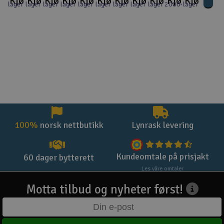
Kjøp
Kjøp
Kjøp
Kjøp
Kjøp
Kjøp
Kjøp
Kjøp
Kjøp
Kjøp
Kjøp
lager
lager
lager
lager
lager
lager
lager
lager
lager
2000+
lager
100%
norsk nettbutikk
Lynrask levering
Kundeomtale på prisjakt
60 dager bytterett
Les våre omtaler
Motta tilbud og nyheter først!