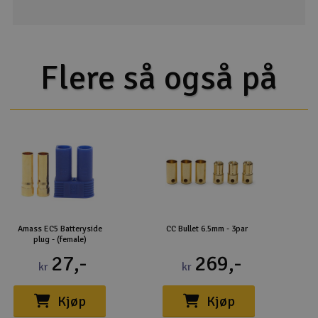
Flere så også på
Amass EC5 Batteryside
CC Bullet 6.5mm - 3par
plug - (female)
27,-
269,-
kr
kr
Kjøp
Kjøp