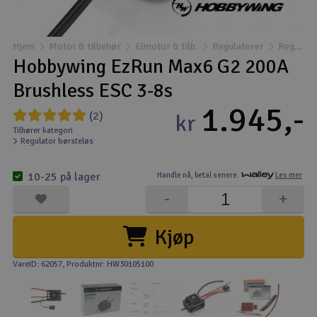
Båter
Hjem
Motor & tilbehør
Elmotor & tilb.
Regulatorer
Regulator børsteløs
Droner
Hobbywing EzRun Max6 G2 200A
Brushless ESC 3-8s
Droner for FPV
1.945,-
(2)
kr
Fly
Tilhører kategori
Regulator børsteløs
Helikopter
10-25 på lager
Handle nå,
betal senere.
Les mer
V
-
+
Kamerautstyr
Kjøp
Modellbygging, LEGO & byggesett
VareID: 62057
, Produktnr: HW30105100
Modelljernbane
Motor & tilbehør