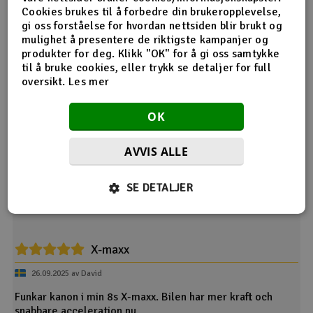
Spesifikasjoner
Cookies brukes til å forbedre din brukeropplevelse,
gi oss forståelse for hvordan nettsiden blir brukt og
Størrelse
70 x 56 x 45.5mm
mulighet å presentere de riktigste kampanjer og
Størrelse vifte
35 x 35 x 10mm
produkter for deg. Klikk "OK" for å gi oss samtykke
til å bruke cookies, eller trykk se detaljer for full
Vekt
245g
oversikt.
Les mer
Batterikontakt
Leveres uten
Type
Børsteløs & Sensor/Sensorløs
OK
Innspenning
3-8S LiPo
BEC
6V/7.4V/8.4V @8A
AVVIS ALLE
SE DETALJER
Produktanmeldelser
X-maxx
26.09.2025 av David
Funkar kanon i min 8s X-maxx. Bilen har mer kraft och
snabbare acceleration nu