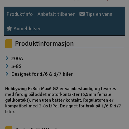
Outlet
Produktinfo
Anbefalt tilbehør
Tips en venn
Radioutstyr
Anmeldelser
Raketter
Produktinformasjon
Smarthjem, lek & hobby
200A
3-8S
Solenergi
H
Designet for 1/6 & 1/7 biler
Sparkesykler & elkjøretøy
Du
Hobbywing EzRun Max6 G2 er vannbestandig og leveres
Vi
med ferdig påloddet motorkontakter (6,5mm female
Verktøy, utstyr & tilbehør
gullkontakt), men uten batterikontakt. Regulatoren er
kompatibel med 3-8s LiPo. Designet for bruk på 1/6 & 1/7
Gavekort
biler.