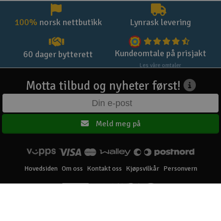
100%
norsk nettbutikk
Lynrask levering
Kundeomtale på prisjakt
60 dager bytterett
Les våre omtaler
Motta tilbud og nyheter først!
Meld meg på
Hovedsiden
Om oss
Kontakt oss
Kjøpsvilkår
Personvern
Elefun AS © 2003 - 2026