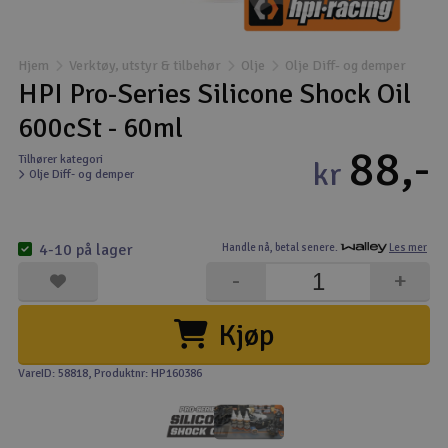
Båter
Hjem
Verktøy, utstyr & tilbehør
Olje
Olje Diff- og demper
Droner
HPI Pro-Series Silicone Shock Oil
600cSt - 60ml
Droner for FPV
88,-
Tilhører kategori
kr
Olje Diff- og demper
Fly
Helikopter
4-10 på lager
Handle nå,
betal senere.
Les mer
V
-
+
Kamerautstyr
Kjøp
Modellbygging, LEGO & byggesett
VareID: 58818
, Produktnr: HP160386
Modelljernbane
Motor & tilbehør