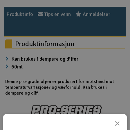
Outlet
Produktinfo
Tips en venn
Anmeldelser
Radioutstyr
Raketter
Produktinformasjon
Smarthjem, lek & hobby
Kan brukes i dempere og differ
60ml
Solenergi
H
Denne pro-grade oljen er produsert for motstand mot
Sparkesykler & elkjøretøy
Du
temperaturvariasjoner og værforhold. Kan brukes i
Vi
dempere og diff.
Verktøy, utstyr & tilbehør
Gavekort
×