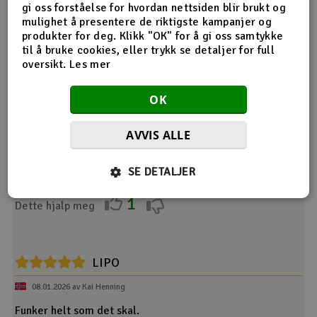
Strømplugg
Deans
gi oss forståelse for hvordan nettsiden blir brukt og
mulighet å presentere de riktigste kampanjer og
Kabel
12AWG
produkter for deg. Klikk "OK" for å gi oss samtykke
til å bruke cookies, eller trykk se detaljer for full
oversikt.
Les mer
Produktanmeldelser
OK
Lipo
AVVIS ALLE
16.09.2025 av Inge Arve
SE DETALJER
Veldig bra batteri.
1
Dette hjalp meg
LIPO
08.01.2026 av Kai Henning
Funker helt som det skal.