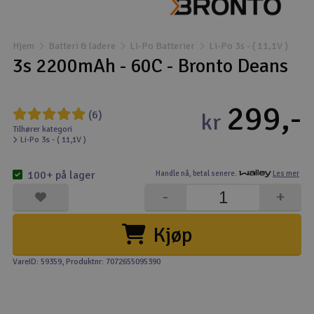
Båter
Hjem
Batteri & ladere
Li-Po Batterier
Li-Po 3s - ( 11,1V )
Droner
3s 2200mAh - 60C - Bronto Deans
Droner for FPV
299,-
(6)
kr
Fly
Tilhører kategori
Li-Po 3s - ( 11,1V )
Helikopter
100+ på lager
Handle nå,
betal senere.
Les mer
V
-
+
Kamerautstyr
Kjøp
Modellbygging, LEGO & byggesett
VareID: 59359
, Produktnr: 7072655095390
Modelljernbane
Motor & tilbehør