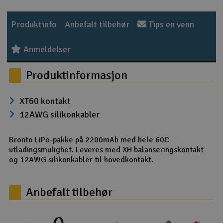
Outlet
Produktinfo
Anbefalt tilbehør
Tips en venn
Radioutstyr
Anmeldelser
Raketter
Produktinformasjon
Smarthjem, lek & hobby
XT60 kontakt
12AWG silikonkabler
Solenergi
H
Bronto LiPo-pakke på 2200mAh med hele 60C
Sparkesykler & elkjøretøy
Du
utladingsmulighet. Leveres med XH balanseringskontakt
Vi
og 12AWG silikonkabler til hovedkontakt.
Verktøy, utstyr & tilbehør
Anbefalt tilbehør
Gavekort