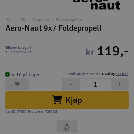
Båter
Hjem
Fly
Propeller
Foldepropeller
Droner
Aero-Naut 9x7 Foldepropell
Droner for FPV
119,-
Tilhører kategori
kr
Foldepropeller
Fly
Helikopter
4-10 på lager
Handle nå,
betal senere.
Les mer
V
-
+
Kamerautstyr
Kjøp
Modellbygging, LEGO & byggesett
VareID: 57860
, Produktnr: 7239/23
Modelljernbane
Motor & tilbehør