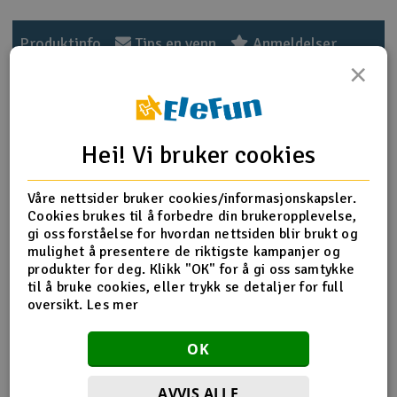
Outlet
Produktinfo
Tips en venn
Anmeldelser
×
Radioutstyr
Raketter
Produktinformasjon
Hei! Vi bruker cookies
Smarthjem, lek & hobby
Aero-Naut 9x7 Foldepropell. Nylonforsterket
karbonpropell, laget for elektriske motoroppsett tilpasset
Våre nettsider bruker cookies/informasjonskapsler.
Solenergi
seilfly o.l. Spinner må kjøpes separat.
Cookies brukes til å forbedre din brukeropplevelse,
H
gi oss forståelse for hvordan nettsiden blir brukt og
Spesifikasjoner
mulighet å presentere de riktigste kampanjer og
Sparkesykler & elkjøretøy
Du
produkter for deg. Klikk "OK" for å gi oss samtykke
Max RPM
16000
Vi
til å bruke cookies, eller trykk se detaljer for full
Verktøy, utstyr & tilbehør
Diameter
9"
oversikt.
Les mer
Pitch
7"
Gavekort
OK
Product details in english
Mer info på Engelsk
The new generation of folding propellers from Rudolf
AVVIS ALLE