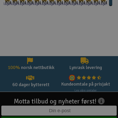
Kjøp
Kjøp
Kjøp
Kjøp
Kjøp
Kjøp
Kjøp
Kjøp
Kjøp
Kjøp
Kjøp
Kjøp
Kjøp
Kjøp
lager
lager
lager
lager
lager
lager
lager
lager
lager
lager
lager
lager
lager
lager
100%
norsk nettbutikk
Lynrask levering
Kundeomtale på prisjakt
60 dager bytterett
Les våre omtaler
Motta tilbud og nyheter først!