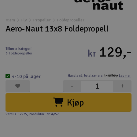
Båter
Hjem
Fly
Propeller
Foldepropeller
Droner
Aero-Naut 13x8 Foldepropell
Droner for FPV
129,-
Tilhører kategori
kr
Foldepropeller
Fly
Helikopter
4-10 på lager
Handle nå,
betal senere.
Les mer
V
-
+
Kamerautstyr
Kjøp
Modellbygging, LEGO & byggesett
VareID: 52275
, Produktnr: 7234/57
Modelljernbane
Motor & tilbehør