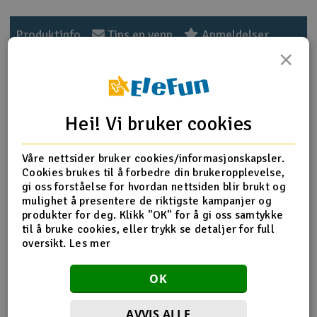
Outlet
Produktinfo
Tips en venn
Anmeldelser
×
Radioutstyr
Raketter
Produktinformasjon
Hei! Vi bruker cookies
Smarthjem, lek & hobby
Aero-Naut 13x8 Foldepropell. Nylonforsterket
karbonpropell, laget for elektriske motoroppsett tilpasset
Våre nettsider bruker cookies/informasjonskapsler.
Solenergi
seilfly o.l. Spinner må kjøpes separat.
Cookies brukes til å forbedre din brukeropplevelse,
H
gi oss forståelse for hvordan nettsiden blir brukt og
Spesifikasjoner
mulighet å presentere de riktigste kampanjer og
Sparkesykler & elkjøretøy
Du
produkter for deg. Klikk "OK" for å gi oss samtykke
Max RPM
12000
Vi
til å bruke cookies, eller trykk se detaljer for full
Verktøy, utstyr & tilbehør
Diameter
13"
oversikt.
Les mer
Pitch
8"
Gavekort
OK
Product details in english
Mer info på Engelsk
The new generation of folding propellers from Rudolf
AVVIS ALLE