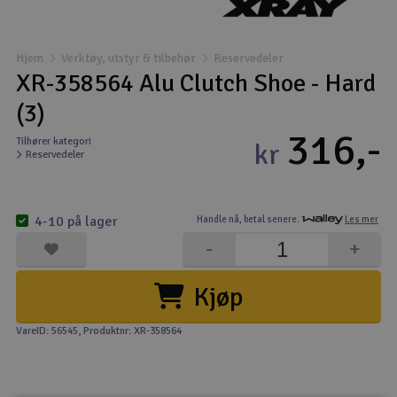
Båter
Hjem
Verktøy, utstyr & tilbehør
Reservedeler
Droner
XR-358564 Alu Clutch Shoe - Hard
(3)
Droner for FPV
316,-
Tilhører kategori
kr
Reservedeler
Fly
Helikopter
4-10 på lager
Handle nå,
betal senere.
Les mer
V
-
+
Kamerautstyr
Kjøp
Modellbygging, LEGO & byggesett
VareID: 56545
, Produktnr: XR-358564
Modelljernbane
Motor & tilbehør