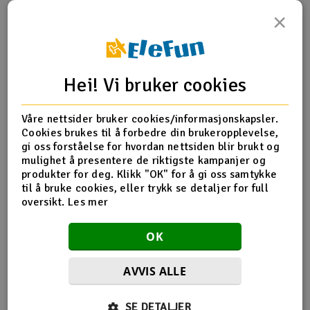
×
Outlet
Produktinfo
Tips en venn
Anmeldelser
Radioutstyr
Hei! Vi bruker cookies
Raketter
Produktinformasjon
Våre nettsider bruker cookies/informasjonskapsler.
Smarthjem, lek & hobby
Cookies brukes til å forbedre din brukeropplevelse,
XR-358564 Alu Clutch Shoe - Hard (3) leveres 3stk i
gi oss forståelse for hvordan nettsiden blir brukt og
pakken.
mulighet å presentere de riktigste kampanjer og
Solenergi
H
produkter for deg. Klikk "OK" for å gi oss samtykke
til å bruke cookies, eller trykk se detaljer for full
Sparkesykler & elkjøretøy
oversikt.
Les mer
Du
Flere detaljer
Vi
Produktet er
Reservedeler XRay
Verktøy, utstyr & tilbehør
OK
forbundet med
Gavekort
AVVIS ALLE
SE DETALJER